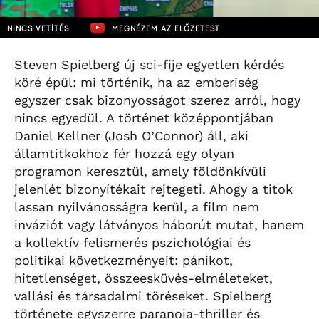
NINCS VETÍTÉS
MEGNÉZEM AZ ELŐZETEST
Steven Spielberg új sci-fije egyetlen kérdés
köré épül: mi történik, ha az emberiség
egyszer csak bizonyosságot szerez arról, hogy
nincs egyedül. A történet középpontjában
Daniel Kellner (Josh O’Connor) áll, aki
államtitkokhoz fér hozzá egy olyan
programon keresztül, amely földönkívüli
jelenlét bizonyítékait rejtegeti. Ahogy a titok
lassan nyilvánosságra kerül, a film nem
inváziót vagy látványos háborút mutat, hanem
a kollektív felismerés pszichológiai és
politikai következményeit: pánikot,
hitetlenséget, összeesküvés-elméleteket,
vallási és társadalmi töréseket. Spielberg
története egyszerre paranoia-thriller és