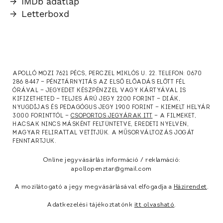
→
IMDb adatlap
→
Letterboxd
APOLLÓ MOZI 7621 PÉCS, PERCZEL MIKLÓS U. 22. TELEFON: 0670
286 8447 — PÉNZTÁRNYITÁS AZ ELSŐ ELŐADÁS ELŐTT FÉL
ÓRÁVAL — JEGYEDET KÉSZPÉNZZEL VAGY KÁRTYÁVAL IS
KIFIZETHETED — TELJES ÁRÚ JEGY 2200 FORINT — DIÁK,
NYUGDÍJAS ÉS PEDAGÓGUS JEGY 1900 FORINT — KIEMELT HELYÁR
3000 FORINTTÓL —
CSOPORTOS JEGYÁRAK ITT
— A FILMEKET,
HACSAK NINCS MÁSKÉNT FELTÜNTETVE, EREDETI NYELVEN,
MAGYAR FELIRATTAL VETÍTJÜK. A MŰSORVÁLTOZÁS JOGÁT
FENNTARTJUK.
Online jegyvásárlás információ / reklamáció:
apollopenztar@gmail.com
A mozilátogató a jegy megvásárlásával elfogadja a
Házirendet
.
Adatkezelési tájékoztatónk
itt olvasható
.