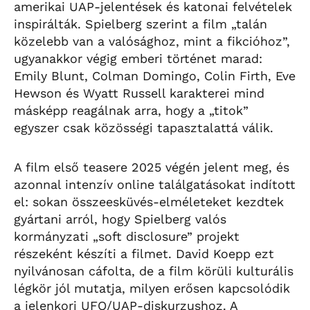
amerikai UAP-jelentések és katonai felvételek
inspirálták. Spielberg szerint a film „talán
közelebb van a valósághoz, mint a fikcióhoz”,
ugyanakkor végig emberi történet marad:
Emily Blunt, Colman Domingo, Colin Firth, Eve
Hewson és Wyatt Russell karakterei mind
másképp reagálnak arra, hogy a „titok”
egyszer csak közösségi tapasztalattá válik.
A film első teasere 2025 végén jelent meg, és
azonnal intenzív online találgatásokat indított
el: sokan összeesküvés-elméleteket kezdtek
gyártani arról, hogy Spielberg valós
kormányzati „soft disclosure” projekt
részeként készíti a filmet. David Koepp ezt
nyilvánosan cáfolta, de a film körüli kulturális
légkör jól mutatja, milyen erősen kapcsolódik
a jelenkori UFO/UAP-diskurzushoz. A