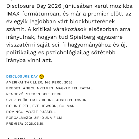
Disclosure Day 2026 júniusában kerül mozikba
IMAX-formátumban, és már a premier előtt az
év egyik legjobban várt blockbusterének
számít. A kritikai várakozások elsősorban arra
irányulnak, hogyan tud Spielberg egyszerre
visszatérni saját sci-fi hagyományához és új,
politikailag és pszichológiailag sötétebb
irányba vinni azt.
DISCLOSURE DAY
AMERIKAI THRILLER, 146 PERC, 2026
EREDETI ANGOL NYELVEN, MAGYAR FELIRATTAL
RENDEZŐ: STEVEN SPIELBERG
SZEREPLŐK: EMILY BLUNT, JOSH O'CONNOR,
COLIN FIRTH, EVE HEWSON, COLMAN
DOMINGO, WYATT RUSSELL
FORGALMAZÓ: UIP-DUNA FILM
PREMIER: 2026.06.10.