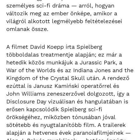
személyes sci-fi dráma — arról, hogyan
változik meg az ember önképe, amikor a
világról alkotott legmélyebb feltételezései
omlanak össze.
A filmet David Koepp írta Spielberg
többoldalas treatmentje alapján; ez már a
hetedik közös munkájuk a Jurassic Park, a
War of the Worlds és az Indiana Jones and the
Kingdom of the Crystal Skull után. A rendező
ezúttal is Janusz Kamiński operatőrrel és
John Williams zeneszerzővel dolgozott, így a
Disclosure Day vizuálisan és hangulatában is
erősen kapcsolódik Spielberg sci-fi
örökségéhez, miközben tónusában jóval
sötétebb és nyugtalanítóbb film. A trailerek
alapján a hetvenes évek paranoiafilmjeinek —