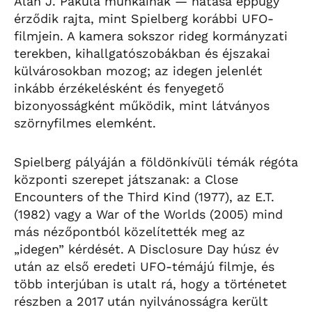
Alan J. Pakula munkáinak — hatása éppúgy
érződik rajta, mint Spielberg korábbi UFO-
filmjein. A kamera sokszor rideg kormányzati
terekben, kihallgatószobákban és éjszakai
külvárosokban mozog; az idegen jelenlét
inkább érzékelésként és fenyegető
bizonyosságként működik, mint látványos
szörnyfilmes elemként.
Spielberg pályáján a földönkívüli témák régóta
központi szerepet játszanak: a Close
Encounters of the Third Kind (1977), az E.T.
(1982) vagy a War of the Worlds (2005) mind
más nézőpontból közelítették meg az
„idegen” kérdését. A Disclosure Day húsz év
után az első eredeti UFO-témájú filmje, és
több interjúban is utalt rá, hogy a történetet
részben a 2017 után nyilvánosságra került