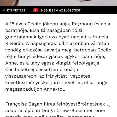
NINCS VETÍTÉS
MEGNÉZEM AZ ELŐZETEST
A 18 éves Cécile jóképű apja, Raymond és apja
barátnője, Elsa társaságában tölti
gondtalannak ígérkező nyári napjait a francia
Riviérán. A napsugaras idillt azonban váratlan
vendég érkezése zavarja meg: betoppan Cécile
rég elhunyt édesanyjának egykori barátnője,
Anne, és a lány egész világát felbolygatja.
Cécile kétségbeesetten próbálja
visszaszerezni az irányítást: végzetes
következményekkel járó tervet eszel ki, hogy
megszabaduljon Anne-tól.
Françoise Sagan híres felnövéstörténetének új
adaptációjában Durga Chew-Bose mesterien
ragadja meg a nők közötti kapcsolatok