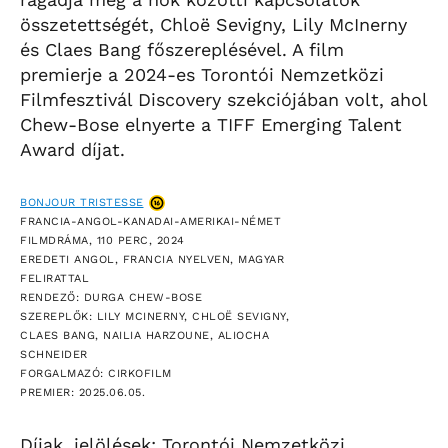
összetettségét, Chloë Sevigny, Lily McInerny
és Claes Bang főszereplésével. A film
premierje a 2024-es Torontói Nemzetközi
Filmfesztivál Discovery szekciójában volt, ahol
Chew-Bose elnyerte a TIFF Emerging Talent
Award díjat.
BONJOUR TRISTESSE
FRANCIA-ANGOL-KANADAI-AMERIKAI-NÉMET
FILMDRÁMA, 110 PERC, 2024
EREDETI ANGOL, FRANCIA NYELVEN, MAGYAR
FELIRATTAL
RENDEZŐ: DURGA CHEW-BOSE
SZEREPLŐK: LILY MCINERNY, CHLOË SEVIGNY,
CLAES BANG, NAILIA HARZOUNE, ALIOCHA
SCHNEIDER
FORGALMAZÓ: CIRKOFILM
PREMIER: 2025.06.05.
Díjak, jelölések: Torontói Nemzetközi