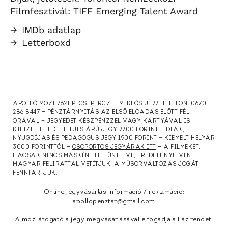
Filmfesztivál: TIFF Emerging Talent Award
→
IMDb adatlap
→
Letterboxd
APOLLÓ MOZI 7621 PÉCS, PERCZEL MIKLÓS U. 22. TELEFON: 0670
286 8447 — PÉNZTÁRNYITÁS AZ ELSŐ ELŐADÁS ELŐTT FÉL
ÓRÁVAL — JEGYEDET KÉSZPÉNZZEL VAGY KÁRTYÁVAL IS
KIFIZETHETED — TELJES ÁRÚ JEGY 2200 FORINT — DIÁK,
NYUGDÍJAS ÉS PEDAGÓGUS JEGY 1900 FORINT — KIEMELT HELYÁR
3000 FORINTTÓL —
CSOPORTOS JEGYÁRAK ITT
— A FILMEKET,
HACSAK NINCS MÁSKÉNT FELTÜNTETVE, EREDETI NYELVEN,
MAGYAR FELIRATTAL VETÍTJÜK. A MŰSORVÁLTOZÁS JOGÁT
FENNTARTJUK.
Online jegyvásárlás információ / reklamáció:
apollopenztar@gmail.com
A mozilátogató a jegy megvásárlásával elfogadja a
Házirendet
.