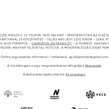
RCZEL MIKLÓS U. 22. TELEFON: 0670 286 8447 — PÉNZTÁRNYITÁS AZ ELSŐ 
KÁRTYÁVAL IS KIFIZETHETED — TELJES ÁRÚ JEGY 2200 FORINT — DIÁK, 
ÁR 3000 FORINTTÓL —
CSOPORTOS JEGYÁRAK ITT
— A FILMEKET, HACSAK 
NYELVEN, MAGYAR FELIRATTAL VETÍTJÜK. A MŰSORVÁLTOZÁS JOGÁT FEN
Online jegyvásárlás információ / reklamáció: apollopenztar@gmail.com
A mozilátogató a jegy megvásárlásával elfogadja a
Házirendet
.
Adatkezelési tájékoztatónk
itt olvasható
.