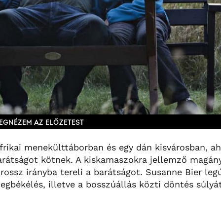
EGNÉZEM AZ ELŐZETEST
afrikai menekülttáborban és egy dán kisvárosban, ah
barátságot kötnek. A kiskamaszokra jellemző magán
ossz irányba tereli a barátságot. Susanne Bier legú
 megbékélés, illetve a bosszúállás közti döntés súlyá