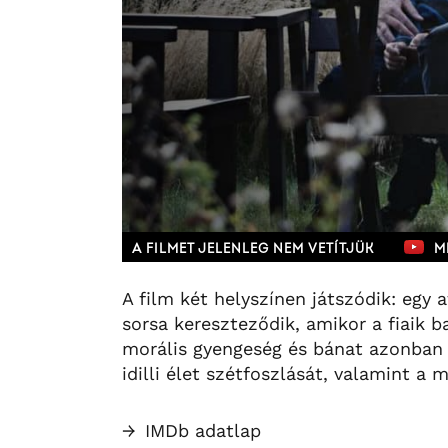
A FILMET JELENLEG NEM VETÍTJÜK
M
A film két helyszínen játszódik: egy 
sorsa kereszteződik, amikor a fiaik 
morális gyengeség és bánat azonban r
idilli élet szétfoszlását, valamint a
→
IMDb adatlap