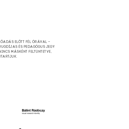
ELŐADÁS ELŐTT FÉL ÓRÁVAL —
NYUGDÍJAS ÉS PEDAGÓGUS JEGY
NINCS MÁSKÉNT FELTÜNTETVE,
NTARTJUK.