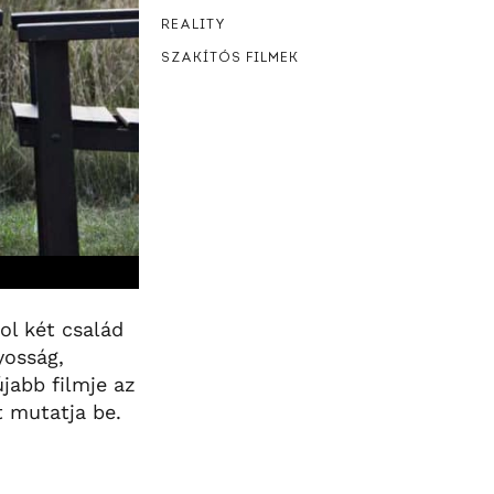
REALITY
SZAKÍTÓS FILMEK
ol két család
yosság,
jabb filmje az
t mutatja be.