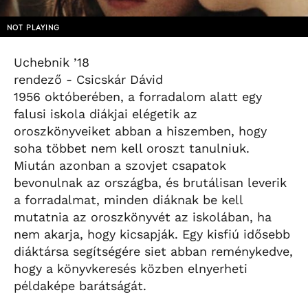
NOT PLAYING
Uchebnik ’18
rendező - Csicskár Dávid
1956 októberében, a forradalom alatt egy
falusi iskola diákjai elégetik az
oroszkönyveiket abban a hiszemben, hogy
soha többet nem kell oroszt tanulniuk.
Miután azonban a szovjet csapatok
bevonulnak az országba, és brutálisan leverik
a forradalmat, minden diáknak be kell
mutatnia az oroszkönyvét az iskolában, ha
nem akarja, hogy kicsapják. Egy kisfiú idősebb
diáktársa segítségére siet abban reménykedve,
hogy a könyvkeresés közben elnyerheti
példaképe barátságát.