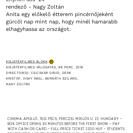
rendező - Nagy Zoltán
Anita egy előkelő étterem pincérnőjeként
gürcöl nap mint nap, hogy minél hamarabb
elhagyhassa az országot.
KISJÁTÉKFILMES BLOKK
KISJÁTÉKFILMES VÁLOGATÁS, 98 PERC, 2016
DIRECTOR(S): CSICSKÁR DÁVID, DEÁK
KRISTÓF, VISKY ÁBEL, BERNÁTH SZILÁRD,
NAGY ZOLTÁN
CINEMA APOLLÓ, 7621 PÉCS, PERCZEL MIKLÓS U. 22. HUNGARY —
BOX OFFICE OPENS 30 MINUTES BEFORE THE FIRST SHOW — PAY
WITH CASH OR CARD — FULL PRICE TICKET 2200 HUF — STUDENTS,