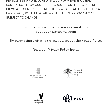
PENSIONERS AND EDUCATORS 1900 HUF — EVENT CINEMA
SCREENINGS FROM 3000 HUF —
GROUP TICKET PRICES HERE
—
FILMS ARE SCREENED, IF NOT OTHERWISE STATED, IN ORIGINAL
LANGUAGE, WITH HUNGARIAN SUBTITLES. PROGRAM MAY BE
SUBJECT TO CHANGE.
Ticket purchase informations / complaints:
apollopenztar@gmail.com
By purchasing a cinema ticket, you accept the
House Rules
.
Read our
Privacy Policy here.
.