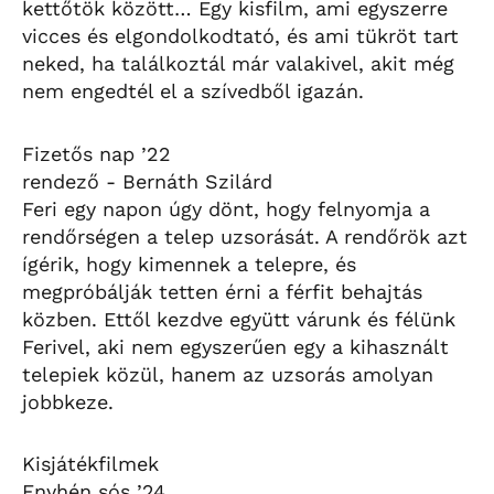
kettőtök között… Egy kisfilm, ami egyszerre
vicces és elgondolkodtató, és ami tükröt tart
neked, ha találkoztál már valakivel, akit még
nem engedtél el a szívedből igazán.
Fizetős nap ’22
rendező - Bernáth Szilárd
Feri egy napon úgy dönt, hogy felnyomja a
rendőrségen a telep uzsorását. A rendőrök azt
ígérik, hogy kimennek a telepre, és
megpróbálják tetten érni a férfit behajtás
közben. Ettől kezdve együtt várunk és félünk
Ferivel, aki nem egyszerűen egy a kihasznált
telepiek közül, hanem az uzsorás amolyan
jobbkeze.
Kisjátékfilmek
Enyhén sós ’24