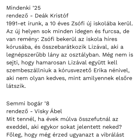
Mindenki ’25
rendező - Deák Kristóf
1991-et írunk, a 10 éves Zsófi új iskolába kerül.
Az új helyen sok minden idegen és furcsa, de
van remény: Zsófi bekerül az iskola híres
kórusába, és összebarátkozik Lizával, aki a
legnépszerűbb lány az osztályban. Még nem is
sejti, hogy hamarosan Lizával együtt kell
szembeszállniuk a kórusvezető Erika nénivel,
aki nem olyan kedves, mint amilyennek elsőre
látszik.
Semmi bogár ’8
rendező - Visky Ábel
Mit tennél, ha évek múlva összefutnál az
exeddel, aki egykor sokat jelentett neked?
Főleg, hogy még érzed ugyanazt a vibrálást