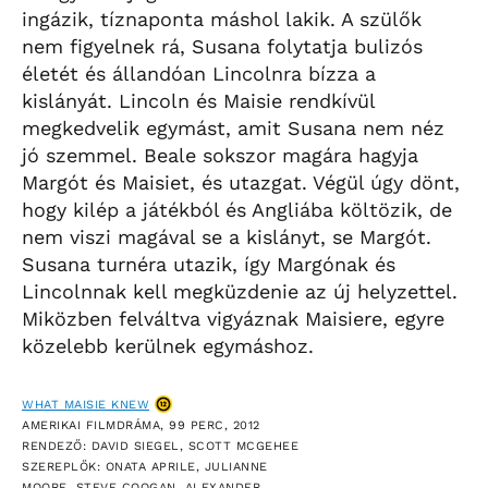
ingázik, tíznaponta máshol lakik. A szülők
nem figyelnek rá, Susana folytatja bulizós
életét és állandóan Lincolnra bízza a
kislányát. Lincoln és Maisie rendkívül
megkedvelik egymást, amit Susana nem néz
jó szemmel. Beale sokszor magára hagyja
Margót és Maisiet, és utazgat. Végül úgy dönt,
hogy kilép a játékból és Angliába költözik, de
nem viszi magával se a kislányt, se Margót.
Susana turnéra utazik, így Margónak és
Lincolnnak kell megküzdenie az új helyzettel.
Miközben felváltva vigyáznak Maisiere, egyre
közelebb kerülnek egymáshoz.
WHAT MAISIE KNEW
AMERIKAI FILMDRÁMA, 99 PERC, 2012
RENDEZŐ: DAVID SIEGEL, SCOTT MCGEHEE
SZEREPLŐK: ONATA APRILE, JULIANNE
MOORE, STEVE COOGAN, ALEXANDER