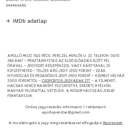
SKARSGARD
→
IMDb adatlap
APOLLÓ MOZI 7621 PÉCS, PERCZEL MIKLÓS U. 22. TELEFON: 0670
286 8447 — PÉNZTÁRNYITÁS AZ ELSŐ ELŐADÁS ELŐTT FÉL
ÓRÁVAL — JEGYEDET KÉSZPÉNZZEL VAGY KÁRTYÁVAL IS
KIFIZETHETED — TELJES ÁRÚ JEGY 2200 FORINT — DIÁK,
NYUGDÍJAS ÉS PEDAGÓGUS JEGY 1900 FORINT — KIEMELT HELYÁR
3000 FORINTTÓL —
CSOPORTOS JEGYÁRAK ITT
— A FILMEKET,
HACSAK NINCS MÁSKÉNT FELTÜNTETVE, EREDETI NYELVEN,
MAGYAR FELIRATTAL VETÍTJÜK. A MŰSORVÁLTOZÁS JOGÁT
FENNTARTJUK.
Online jegyvásárlás információ / reklamáció:
apollopenztar@gmail.com
A mozilátogató a jegy megvásárlásával elfogadja a
Házirendet
.