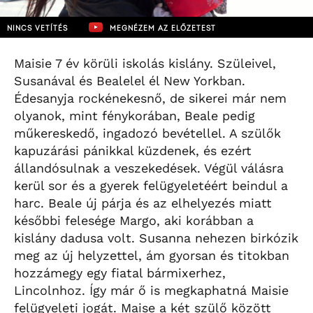
NINCS VETÍTÉS
MEGNÉZEM AZ ELŐZETEST
Maisie 7 év körüli iskolás kislány. Szüleivel,
Susanával és Bealelel él New Yorkban.
Édesanyja rockénekesnő, de sikerei már nem
olyanok, mint fénykorában, Beale pedig
műkereskedő, ingadozó bevétellel. A szülők
kapuzárási pánikkal küzdenek, és ezért
állandósulnak a veszekedések. Végül válásra
kerül sor és a gyerek felügyeletéért beindul a
harc. Beale új párja és az elhelyezés miatt
későbbi felesége Margo, aki korábban a
kislány dadusa volt. Susanna nehezen birkózik
meg az új helyzettel, ám gyorsan és titokban
hozzámegy egy fiatal bármixerhez,
Lincolnhoz. Így már ő is megkaphatná Maisie
felügyeleti jogát. Maise a két szülő között