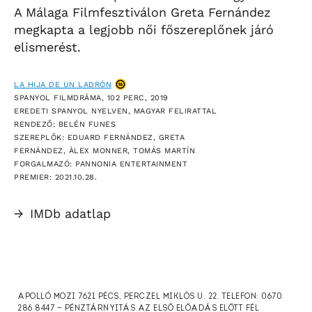
A Málaga Filmfesztiválon Greta Fernández
megkapta a legjobb női főszereplőnek járó
elismerést.
LA HIJA DE UN LADRÓN
SPANYOL FILMDRÁMA, 102 PERC, 2019
EREDETI SPANYOL NYELVEN, MAGYAR FELIRATTAL
RENDEZŐ: BELÉN FUNES
SZEREPLŐK: EDUARD FERNÁNDEZ, GRETA
FERNÁNDEZ, ÀLEX MONNER, TOMÁS MARTÍN
FORGALMAZÓ: PANNONIA ENTERTAINMENT
PREMIER: 2021.10.28.
→
IMDb adatlap
APOLLÓ MOZI 7621 PÉCS, PERCZEL MIKLÓS U. 22. TELEFON: 0670
286 8447 — PÉNZTÁRNYITÁS AZ ELSŐ ELŐADÁS ELŐTT FÉL