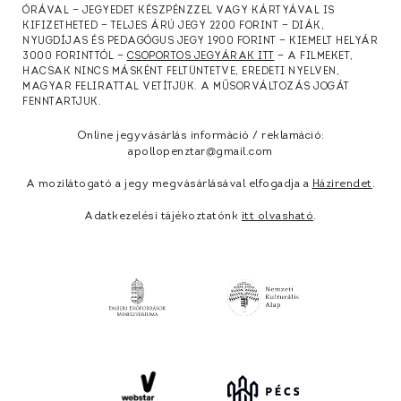
ÓRÁVAL — JEGYEDET KÉSZPÉNZZEL VAGY KÁRTYÁVAL IS
KIFIZETHETED — TELJES ÁRÚ JEGY 2200 FORINT — DIÁK,
NYUGDÍJAS ÉS PEDAGÓGUS JEGY 1900 FORINT — KIEMELT HELYÁR
3000 FORINTTÓL —
CSOPORTOS JEGYÁRAK ITT
— A FILMEKET,
HACSAK NINCS MÁSKÉNT FELTÜNTETVE, EREDETI NYELVEN,
MAGYAR FELIRATTAL VETÍTJÜK. A MŰSORVÁLTOZÁS JOGÁT
FENNTARTJUK.
Online jegyvásárlás információ / reklamáció:
apollopenztar@gmail.com
A mozilátogató a jegy megvásárlásával elfogadja a
Házirendet
.
Adatkezelési tájékoztatónk
itt olvasható
.