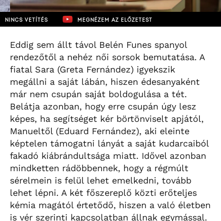
NINCS VETÍTÉS
MEGNÉZEM AZ ELŐZETEST
Eddig sem állt távol Belén Funes spanyol
rendezőtől a nehéz női sorsok bemutatása. A
fiatal Sara (Greta Fernández) igyekszik
megállni a saját lábán, hiszen édesanyaként
már nem csupán saját boldogulása a tét.
Belátja azonban, hogy erre csupán úgy lesz
képes, ha segítséget kér börtönviselt apjától,
Manueltől (Eduard Fernández), aki eleinte
képtelen támogatni lányát a saját kudarcaiból
fakadó kiábrándultsága miatt. Idővel azonban
mindketten rádöbbennek, hogy a régmúlt
sérelmein is felül lehet emelkedni, tovább
lehet lépni. A két főszereplő közti erőteljes
kémia magától értetődő, hiszen a való életben
is vér szerinti kapcsolatban állnak egymással.