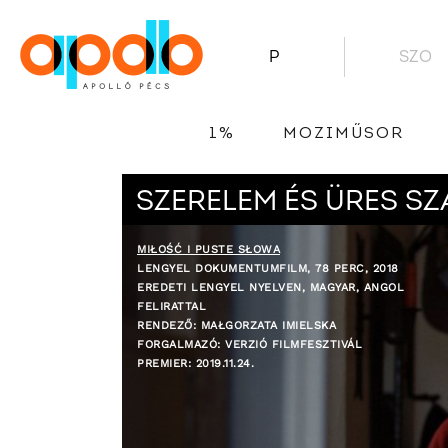
P
SZO
1%
MOZIMŰSOR
SZERELEM ÉS ÜRES S
MIŁOŚĆ I PUSTE SŁOWA
LENGYEL DOKUMENTUMFILM, 78 PERC, 2018
EREDETI LENGYEL NYELVEN, MAGYAR, ANGOL
FELIRATTAL
RENDEZŐ: MAŁGORZATA IMIELSKA
FORGALMAZÓ: VERZIÓ FILMFESZTIVÁL
PREMIER: 2019.11.24.