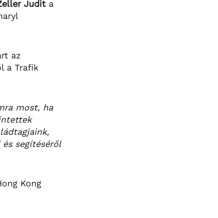
Zeller Judit
a
maryl
art az
 a Trafik
mra most, ha
intettek
ládtagjaink,
 és segítéséről
 Hong Kong