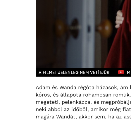
A FILMET JELENLEG NEM VETÍTJÜK
M
Adam és Wanda régóta házasok, ám k
kóros, és állapota rohamosan romlik
megeteti, pelenkázza, és megpróbálja
neki abból az időből, amikor még fia
magára Wandát, akkor sem, ha az as