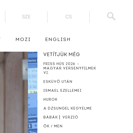
SZE
CS
T
MOZI
ENGLISH
VETÍTJÜK MÉG
FRISS HÚS 2026 －
MAGYAR VERSENYFILMEK
VI.
ESKÜVŐ UTÁN
ISMAEL SZELLEMEI
HUROK
A DZSUNGEL KEGYELME
BÁBÁK ⎜ VERZIÓ
ŐK / MEN