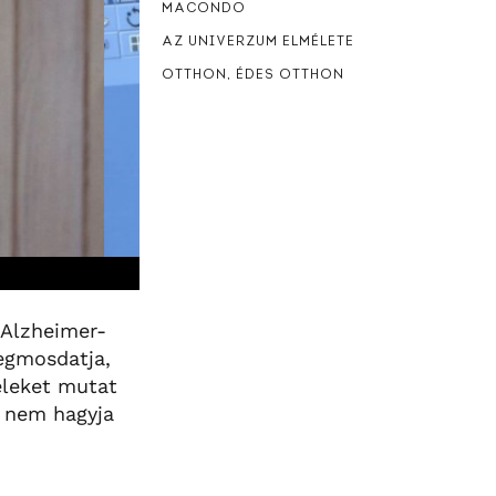
MACONDO
AZ UNIVERZUM ELMÉLETE
OTTHON, ÉDES OTTHON
 Alzheimer-
egmosdatja,
eleket mutat
y nem hagyja