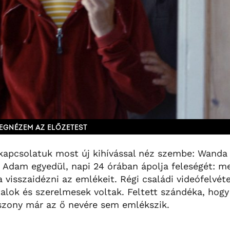
EGNÉZEM AZ ELŐZETEST
apcsolatuk most új kihívással néz szembe: Wanda
. Adam egyedül, napi 24 órában ápolja feleségét: m
 visszaidézni az emlékeit. Régi családi videófelvét
talok és szerelmesek voltak. Feltett szándéka, hog
szony már az ő nevére sem emlékszik.