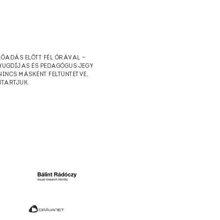
ELŐADÁS ELŐTT FÉL ÓRÁVAL —
NYUGDÍJAS ÉS PEDAGÓGUS JEGY
NINCS MÁSKÉNT FELTÜNTETVE,
NTARTJUK.