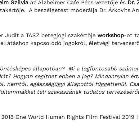
eim Szilvia
az Alzheimer Cafe Pécs vezetője és
Dr. 
zakértője. A beszélgetést moderálja Dr. Árkovits A
er Judit a TASZ betegjogi szakértője
workshop
-ot t
llátáshoz kapcsolódó jogokról, életvégi tervezésről
 döntésképes állapotban? Mi a legfontosabb számo
kát? Hogyan segíthet ebben a jog?
Mindannyian ért
l, nemtől, egészségügyi állapottól függetlenül. Csa
/dilemmákkal teli szakaszának tudatos tervezéséről
al 2018 One World Human Rights Film Festival 2019