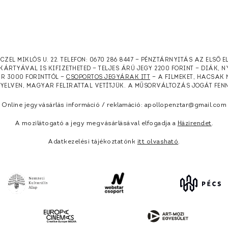
RCZEL MIKLÓS U. 22. TELEFON: 0670 286 8447 — PÉNZTÁRNYITÁS AZ ELSŐ 
KÁRTYÁVAL IS KIFIZETHETED — TELJES ÁRÚ JEGY 2200 FORINT — DIÁK, 
ÁR 3000 FORINTTÓL —
CSOPORTOS JEGYÁRAK ITT
— A FILMEKET, HACSAK 
NYELVEN, MAGYAR FELIRATTAL VETÍTJÜK. A MŰSORVÁLTOZÁS JOGÁT FEN
Online jegyvásárlás információ / reklamáció: apollopenztar@gmail.com
A mozilátogató a jegy megvásárlásával elfogadja a
Házirendet
.
Adatkezelési tájékoztatónk
itt olvasható
.