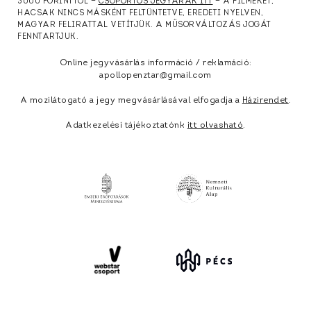
3000 FORINTTÓL —
CSOPORTOS JEGYÁRAK ITT
— A FILMEKET,
HACSAK NINCS MÁSKÉNT FELTÜNTETVE, EREDETI NYELVEN,
MAGYAR FELIRATTAL VETÍTJÜK. A MŰSORVÁLTOZÁS JOGÁT
FENNTARTJUK.
Online jegyvásárlás információ / reklamáció:
apollopenztar@gmail.com
A mozilátogató a jegy megvásárlásával elfogadja a
Házirendet
.
Adatkezelési tájékoztatónk
itt olvasható
.