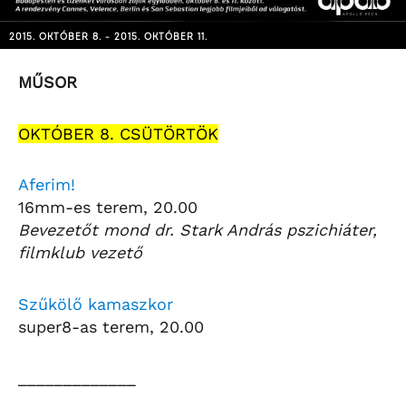
2015. OKTÓBER 8. - 2015. OKTÓBER 11.
MŰSOR
OKTÓBER 8. CSÜTÖRTÖK
Aferim!
16mm-es terem, 20.00
Bevezetőt mond dr. Stark András pszichiáter,
filmklub vezető
Szűkölő kamaszkor
super8-as terem, 20.00
_____________