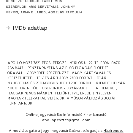
RENDEZŐ: GIORGOS LANTHIMOS
SZEREPLŐK: ARIS SERVETALIS, JOHNNY
VEKRIS, ARIANE LABED, AGGELIKI PAPOULIA
→
IMDb adatlap
APOLLÓ MOZI 7621 PÉCS, PERCZEL MIKLÓS U. 22. TELEFON: 0670
286 8447 — PÉNZTÁRNYITÁS AZ ELSŐ ELŐADÁS ELŐTT FÉL
ÓRÁVAL — JEGYEDET KÉSZPÉNZZEL VAGY KÁRTYÁVAL IS
KIFIZETHETED — TELJES ÁRÚ JEGY 2200 FORINT — DIÁK,
NYUGDÍJAS ÉS PEDAGÓGUS JEGY 1900 FORINT — KIEMELT HELYÁR
3000 FORINTTÓL —
CSOPORTOS JEGYÁRAK ITT
— A FILMEKET,
HACSAK NINCS MÁSKÉNT FELTÜNTETVE, EREDETI NYELVEN,
MAGYAR FELIRATTAL VETÍTJÜK. A MŰSORVÁLTOZÁS JOGÁT
FENNTARTJUK.
Online jegyvásárlás információ / reklamáció:
apollopenztar@gmail.com
A mozilátogató a jegy megvásárlásával elfogadja a
Házirendet
.