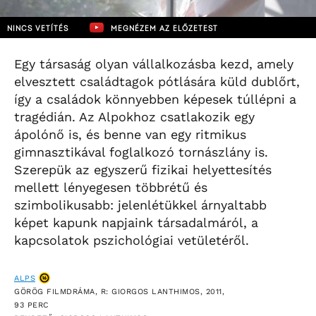
NINCS VETÍTÉS
MEGNÉZEM AZ ELŐZETEST
Egy társaság olyan vállalkozásba kezd, amely
elvesztett családtagok pótlására küld dublőrt,
így a családok könnyebben képesek túllépni a
tragédián. Az Alpokhoz csatlakozik egy
ápolónő is, és benne van egy ritmikus
gimnasztikával foglalkozó tornászlány is.
Szerepük az egyszerű fizikai helyettesítés
mellett lényegesen többrétű és
szimbolikusabb: jelenlétükkel árnyaltabb
képet kapunk napjaink társadalmáról, a
kapcsolatok pszichológiai vetületéről.
ALPS
GÖRÖG FILMDRÁMA, R: GIORGOS LANTHIMOS, 2011,
93 PERC