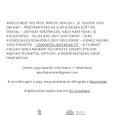
APOLLÓ MOZI 7621 PÉCS, PERCZEL MIKLÓS U. 22. TELEFON: 0670
286 8447 — PÉNZTÁRNYITÁS AZ ELSŐ ELŐADÁS ELŐTT FÉL
ÓRÁVAL — JEGYEDET KÉSZPÉNZZEL VAGY KÁRTYÁVAL IS
KIFIZETHETED — TELJES ÁRÚ JEGY 2200 FORINT — DIÁK,
NYUGDÍJAS ÉS PEDAGÓGUS JEGY 1900 FORINT — KIEMELT HELYÁR
3000 FORINTTÓL —
CSOPORTOS JEGYÁRAK ITT
— A FILMEKET,
HACSAK NINCS MÁSKÉNT FELTÜNTETVE, EREDETI NYELVEN,
MAGYAR FELIRATTAL VETÍTJÜK. A MŰSORVÁLTOZÁS JOGÁT
FENNTARTJUK.
Online jegyvásárlás információ / reklamáció:
apollopenztar@gmail.com
A mozilátogató a jegy megvásárlásával elfogadja a
Házirendet
.
Adatkezelési tájékoztatónk
itt olvasható
.