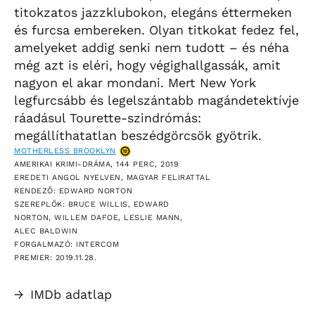
titokzatos jazzklubokon, elegáns éttermeken
és furcsa embereken. Olyan titkokat fedez fel,
amelyeket addig senki nem tudott – és néha
még azt is eléri, hogy végighallgassák, amit
nagyon el akar mondani. Mert New York
legfurcsább és legelszántabb magándetektívje
ráadásul Tourette-szindrómás:
megállíthatatlan beszédgörcsök gyötrik.
MOTHERLESS BROOKLYN
AMERIKAI KRIMI-DRÁMA, 144 PERC, 2019
EREDETI ANGOL NYELVEN, MAGYAR FELIRATTAL
RENDEZŐ: EDWARD NORTON
SZEREPLŐK: BRUCE WILLIS, EDWARD
NORTON, WILLEM DAFOE, LESLIE MANN,
ALEC BALDWIN
FORGALMAZÓ: INTERCOM
PREMIER: 2019.11.28.
→
IMDb adatlap