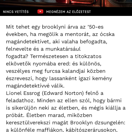
NINCS VETÍTÉS
MEGNÉZEM AZ ELŐZETEST
Mit tehet egy brooklyni árva az ’50-es
években, ha megölik a mentorát, az ócska
magándetektívet, aki valaha befogadta,
felnevelte és a munkatársául
fogadta? Természetesen a titokzatos
elkövetők nyomába ered: és különös,
veszélyes meg furcsa kalandjai közben
észreveszi, hogy lassanként igazi kemény
magándetektívvé válik.
Lionel Essrog (Edward Norton) felnő a
feladathoz. Minden az ellen szól, hogy bármi
is sikerüljön neki az életben, és mégis kiállja a
próbát. Életben marad, miközben
keresztülverekszi magát Brooklyn dzsungelén:
a különféle maffiákon, kábítószerárusokon,