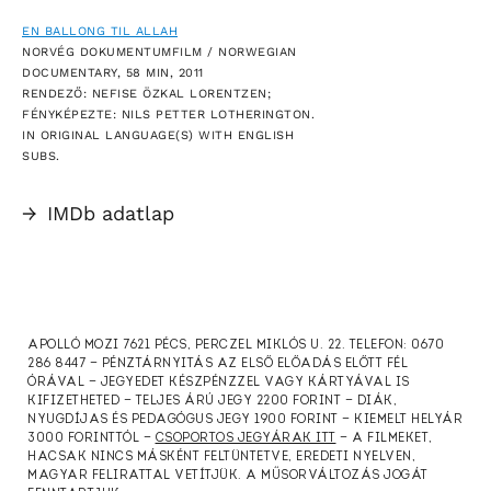
EN BALLONG TIL ALLAH
NORVÉG DOKUMENTUMFILM / NORWEGIAN
DOCUMENTARY, 58 MIN, 2011
RENDEZŐ: NEFISE ÖZKAL LORENTZEN;
FÉNYKÉPEZTE: NILS PETTER LOTHERINGTON.
IN ORIGINAL LANGUAGE(S) WITH ENGLISH
SUBS.
→
IMDb adatlap
APOLLÓ MOZI 7621 PÉCS, PERCZEL MIKLÓS U. 22. TELEFON: 0670
286 8447 — PÉNZTÁRNYITÁS AZ ELSŐ ELŐADÁS ELŐTT FÉL
ÓRÁVAL — JEGYEDET KÉSZPÉNZZEL VAGY KÁRTYÁVAL IS
KIFIZETHETED — TELJES ÁRÚ JEGY 2200 FORINT — DIÁK,
NYUGDÍJAS ÉS PEDAGÓGUS JEGY 1900 FORINT — KIEMELT HELYÁR
3000 FORINTTÓL —
CSOPORTOS JEGYÁRAK ITT
— A FILMEKET,
HACSAK NINCS MÁSKÉNT FELTÜNTETVE, EREDETI NYELVEN,
MAGYAR FELIRATTAL VETÍTJÜK. A MŰSORVÁLTOZÁS JOGÁT