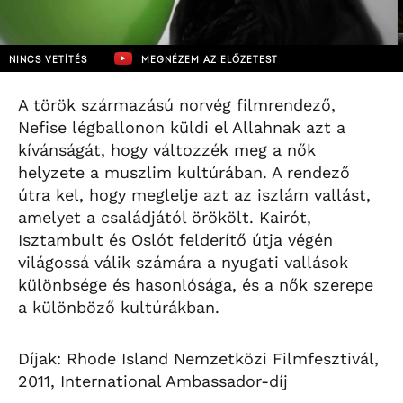
NINCS VETÍTÉS
MEGNÉZEM AZ ELŐZETEST
A török származású norvég filmrendező,
Nefise légballonon küldi el Allahnak azt a
kívánságát, hogy változzék meg a nők
helyzete a muszlim kultúrában. A rendező
útra kel, hogy meglelje azt az iszlám vallást,
amelyet a családjától örökölt. Kairót,
Isztambult és Oslót felderítő útja végén
világossá válik számára a nyugati vallások
különbsége és hasonlósága, és a nők szerepe
a különböző kultúrákban.
Díjak: Rhode Island Nemzetközi Filmfesztivál,
2011, International Ambassador-díj