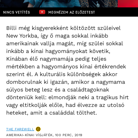
NINCS VETÍTÉS
MEGNÉZEM AZ ELŐZETEST
Billi még kisgyerekként költözött szüleivel
New Yorkba, így ő maga sokkal inkább
amerikainak vallja magát, míg szülei sokkal
inkább a kínai hagyományokat követik,
Kínában élő nagymamája pedig teljes
mértékben a hagyományos kínai értékrendek
szerint él. A kulturális különbségek akkor
domborulnak ki igazán, amikor a nagymama
súlyos beteg lesz és a családtagoknak
dönteniük kell: elmondják neki a tragikus hírt
vagy eltitkolják előle, had élvezze az utolsó
heteket, amit a családdal tölthet.
THE FAREWELL
AMERIKAI-KÍNAI VÍGJÁTÉK, 100 PERC, 2019