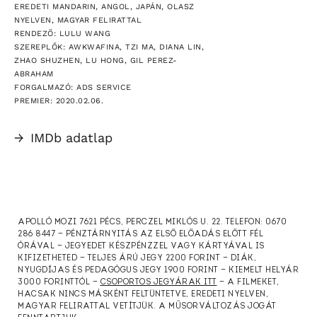
EREDETI MANDARIN, ANGOL, JAPÁN, OLASZ
NYELVEN, MAGYAR FELIRATTAL
RENDEZŐ: LULU WANG
SZEREPLŐK: AWKWAFINA, TZI MA, DIANA LIN,
ZHAO SHUZHEN, LU HONG, GIL PEREZ-
ABRAHAM
FORGALMAZÓ: ADS SERVICE
PREMIER: 2020.02.06.
→
IMDb adatlap
APOLLÓ MOZI 7621 PÉCS, PERCZEL MIKLÓS U. 22. TELEFON: 0670
286 8447 — PÉNZTÁRNYITÁS AZ ELSŐ ELŐADÁS ELŐTT FÉL
ÓRÁVAL — JEGYEDET KÉSZPÉNZZEL VAGY KÁRTYÁVAL IS
KIFIZETHETED — TELJES ÁRÚ JEGY 2200 FORINT — DIÁK,
NYUGDÍJAS ÉS PEDAGÓGUS JEGY 1900 FORINT — KIEMELT HELYÁR
3000 FORINTTÓL —
CSOPORTOS JEGYÁRAK ITT
— A FILMEKET,
HACSAK NINCS MÁSKÉNT FELTÜNTETVE, EREDETI NYELVEN,
MAGYAR FELIRATTAL VETÍTJÜK. A MŰSORVÁLTOZÁS JOGÁT