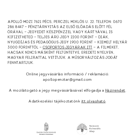
APOLLÓ MOZI 7621 PÉCS, PERCZEL MIKLÓS U. 22. TELEFON: 0670
286 8447 — PÉNZTÁRNYITÁS AZ ELSŐ ELŐADÁS ELŐTT FÉL
ÓRÁVAL — JEGYEDET KÉSZPÉNZZEL VAGY KÁRTYÁVAL IS
KIFIZETHETED — TELJES ÁRÚ JEGY 2200 FORINT — DIÁK,
NYUGDÍJAS ÉS PEDAGÓGUS JEGY 1900 FORINT — KIEMELT HELYÁR
3000 FORINTTÓL —
CSOPORTOS JEGYÁRAK ITT
— A FILMEKET,
HACSAK NINCS MÁSKÉNT FELTÜNTETVE, EREDETI NYELVEN,
MAGYAR FELIRATTAL VETÍTJÜK. A MŰSORVÁLTOZÁS JOGÁT
FENNTARTJUK.
Online jegyvásárlás információ / reklamáció:
apollopenztar@gmail.com
A mozilátogató a jegy megvásárlásával elfogadja a
Házirendet
.
Adatkezelési tájékoztatónk
itt olvasható
.