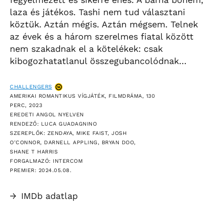
laza és játékos. Tashi nem tud választani
köztük. Aztán mégis. Aztán mégsem. Telnek
az évek és a három szerelmes fiatal között
nem szakadnak el a kötelékek: csak
kibogozhatatlanul összegubancolódnak…
CHALLENGERS
AMERIKAI ROMANTIKUS VÍGJÁTÉK, FILMDRÁMA, 130
PERC, 2023
EREDETI ANGOL NYELVEN
RENDEZŐ: LUCA GUADAGNINO
SZEREPLŐK: ZENDAYA, MIKE FAIST, JOSH
O'CONNOR, DARNELL APPLING, BRYAN DOO,
SHANE T HARRIS
FORGALMAZÓ: INTERCOM
PREMIER: 2024.05.08.
→
IMDb adatlap