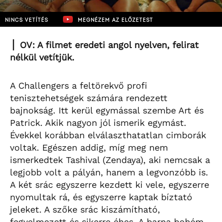
NINCS VETÍTÉS
MEGNÉZEM AZ ELŐZETEST
⎪ OV: A filmet eredeti angol nyelven, felirat
nélkül vetítjük.
A Challengers a feltörekvő profi
tenisztehetségek számára rendezett
bajnokság. Itt kerül egymással szembe Art és
Patrick. Akik nagyon jól ismerik egymást.
Évekkel korábban elválaszthatatlan cimborák
voltak. Egészen addig, míg meg nem
ismerkedtek Tashival (Zendaya), aki nemcsak a
legjobb volt a pályán, hanem a legvonzóbb is.
A két srác egyszerre kezdett ki vele, egyszerre
nyomultak rá, és egyszerre kaptak bíztató
jeleket. A szőke srác kiszámítható,
fegyelmezett és sikerre éhes. A barna bohém,