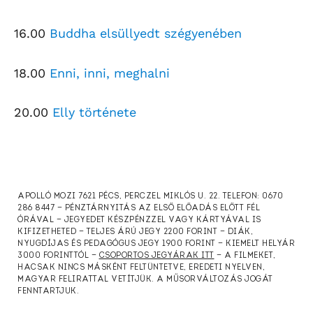
16.00
Buddha elsüllyedt szégyenében
18.00
Enni, inni, meghalni
20.00
Elly története
APOLLÓ MOZI 7621 PÉCS, PERCZEL MIKLÓS U. 22. TELEFON: 0670
286 8447 — PÉNZTÁRNYITÁS AZ ELSŐ ELŐADÁS ELŐTT FÉL
ÓRÁVAL — JEGYEDET KÉSZPÉNZZEL VAGY KÁRTYÁVAL IS
KIFIZETHETED — TELJES ÁRÚ JEGY 2200 FORINT — DIÁK,
NYUGDÍJAS ÉS PEDAGÓGUS JEGY 1900 FORINT — KIEMELT HELYÁR
3000 FORINTTÓL —
CSOPORTOS JEGYÁRAK ITT
— A FILMEKET,
HACSAK NINCS MÁSKÉNT FELTÜNTETVE, EREDETI NYELVEN,
MAGYAR FELIRATTAL VETÍTJÜK. A MŰSORVÁLTOZÁS JOGÁT
FENNTARTJUK.