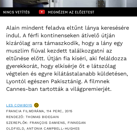
NINCS VETÍTÉS
MEGNÉZEM AZ ELŐZETEST
Alain mindent feladva eltűnt lánya keresésére
indul. A férfi kontinenseken átívelő útján
kizárólag arra támaszkodik, hogy a lány egy
muszlim fiúval kezdett találkozgatni az
eltűnése előtt. Útján fia kíséri, aki feláldozza
gyerekkorát, hogy elkísérje őt e látszólag
végtelen és egyre kilátástalanabb küldetésen,
Lyontól egészen Pakisztánig. A filmnek
Cannes-ban tartották a világpremierjét.
LES COWBOYS
FRANCIA FILMDRÁMA, 114 PERC, 2015
RENDEZŐ: THOMAS BIDEGAIN
SZEREPLŐK: FRANÇOIS DAMIENS, FINNEGAN
OLDFIELD, ANTONIA CAMPBELL-HUGHES