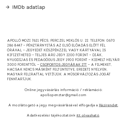
→
IMDb adatlap
APOLLÓ MOZI 7621 PÉCS, PERCZEL MIKLÓS U. 22. TELEFON: 0670
286 8447 — PÉNZTÁRNYITÁS AZ ELSŐ ELŐADÁS ELŐTT FÉL
ÓRÁVAL — JEGYEDET KÉSZPÉNZZEL VAGY KÁRTYÁVAL IS
KIFIZETHETED — TELJES ÁRÚ JEGY 2200 FORINT — DIÁK,
NYUGDÍJAS ÉS PEDAGÓGUS JEGY 1900 FORINT — KIEMELT HELYÁR
3000 FORINTTÓL —
CSOPORTOS JEGYÁRAK ITT
— A FILMEKET,
HACSAK NINCS MÁSKÉNT FELTÜNTETVE, EREDETI NYELVEN,
MAGYAR FELIRATTAL VETÍTJÜK. A MŰSORVÁLTOZÁS JOGÁT
FENNTARTJUK.
Online jegyvásárlás információ / reklamáció:
apollopenztar@gmail.com
A mozilátogató a jegy megvásárlásával elfogadja a
Házirendet
.
Adatkezelési tájékoztatónk
itt olvasható
.