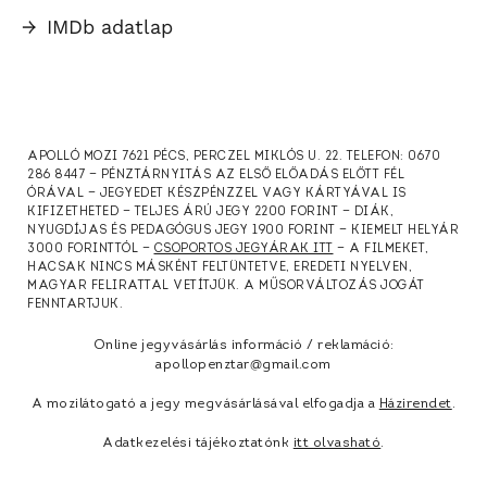
→
IMDb adatlap
APOLLÓ MOZI 7621 PÉCS, PERCZEL MIKLÓS U. 22. TELEFON: 0670
286 8447 — PÉNZTÁRNYITÁS AZ ELSŐ ELŐADÁS ELŐTT FÉL
ÓRÁVAL — JEGYEDET KÉSZPÉNZZEL VAGY KÁRTYÁVAL IS
KIFIZETHETED — TELJES ÁRÚ JEGY 2200 FORINT — DIÁK,
NYUGDÍJAS ÉS PEDAGÓGUS JEGY 1900 FORINT — KIEMELT HELYÁR
3000 FORINTTÓL —
CSOPORTOS JEGYÁRAK ITT
— A FILMEKET,
HACSAK NINCS MÁSKÉNT FELTÜNTETVE, EREDETI NYELVEN,
MAGYAR FELIRATTAL VETÍTJÜK. A MŰSORVÁLTOZÁS JOGÁT
FENNTARTJUK.
Online jegyvásárlás információ / reklamáció:
apollopenztar@gmail.com
A mozilátogató a jegy megvásárlásával elfogadja a
Házirendet
.
Adatkezelési tájékoztatónk
itt olvasható
.