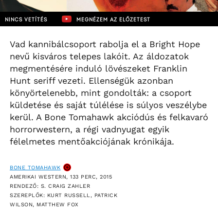
NINCS VETÍTÉS
MEGNÉZEM AZ ELŐZETEST
Vad kannibálcsoport rabolja el a Bright Hope
nevű kisváros telepes lakóit. Az áldozatok
megmentésére induló lövészeket Franklin
Hunt seriff vezeti. Ellenségük azonban
könyörtelenebb, mint gondolták: a csoport
küldetése és saját túlélése is súlyos veszélybe
kerül. A Bone Tomahawk akciódús és felkavaró
horrorwestern, a régi vadnyugat egyik
félelmetes mentőakciójának krónikája.
BONE TOMAHAWK
AMERIKAI WESTERN, 133 PERC, 2015
RENDEZŐ: S. CRAIG ZAHLER
SZEREPLŐK: KURT RUSSELL, PATRICK
WILSON, MATTHEW FOX