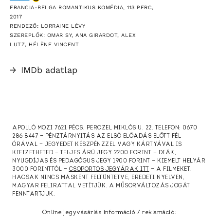
FRANCIA-BELGA ROMANTIKUS KOMÉDIA, 113 PERC,
2017
RENDEZŐ: LORRAINE LÉVY
SZEREPLŐK: OMAR SY, ANA GIRARDOT, ALEX
LUTZ, HÉLÈNE VINCENT
→
IMDb adatlap
APOLLÓ MOZI 7621 PÉCS, PERCZEL MIKLÓS U. 22. TELEFON: 0670
286 8447 — PÉNZTÁRNYITÁS AZ ELSŐ ELŐADÁS ELŐTT FÉL
ÓRÁVAL — JEGYEDET KÉSZPÉNZZEL VAGY KÁRTYÁVAL IS
KIFIZETHETED — TELJES ÁRÚ JEGY 2200 FORINT — DIÁK,
NYUGDÍJAS ÉS PEDAGÓGUS JEGY 1900 FORINT — KIEMELT HELYÁR
3000 FORINTTÓL —
CSOPORTOS JEGYÁRAK ITT
— A FILMEKET,
HACSAK NINCS MÁSKÉNT FELTÜNTETVE, EREDETI NYELVEN,
MAGYAR FELIRATTAL VETÍTJÜK. A MŰSORVÁLTOZÁS JOGÁT
FENNTARTJUK.
Online jegyvásárlás információ / reklamáció: