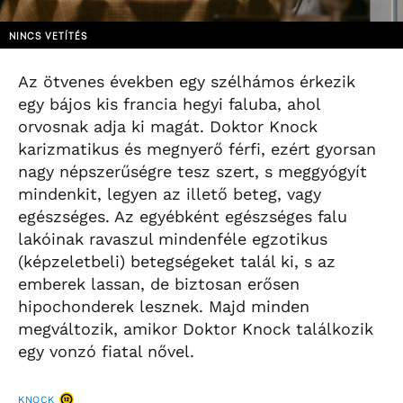
NINCS VETÍTÉS
Az ötvenes években egy szélhámos érkezik
egy bájos kis francia hegyi faluba, ahol
orvosnak adja ki magát. Doktor Knock
karizmatikus és megnyerő férfi, ezért gyorsan
nagy népszerűségre tesz szert, s meggyógyít
mindenkit, legyen az illető beteg, vagy
egészséges. Az egyébként egészséges falu
lakóinak ravaszul mindenféle egzotikus
(képzeletbeli) betegségeket talál ki, s az
emberek lassan, de biztosan erősen
hipochonderek lesznek. Majd minden
megváltozik, amikor Doktor Knock találkozik
egy vonzó fiatal nővel.
KNOCK