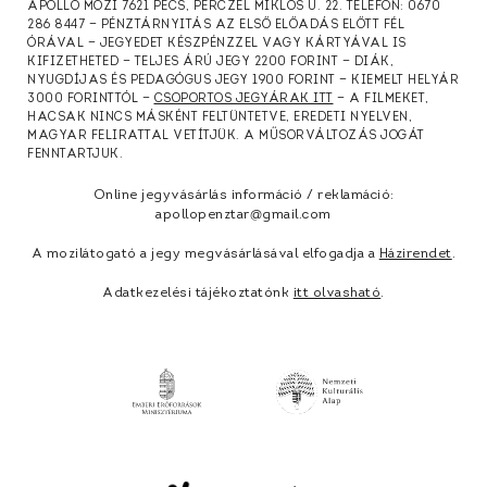
APOLLÓ MOZI 7621 PÉCS, PERCZEL MIKLÓS U. 22. TELEFON: 0670
286 8447 — PÉNZTÁRNYITÁS AZ ELSŐ ELŐADÁS ELŐTT FÉL
ÓRÁVAL — JEGYEDET KÉSZPÉNZZEL VAGY KÁRTYÁVAL IS
KIFIZETHETED — TELJES ÁRÚ JEGY 2200 FORINT — DIÁK,
NYUGDÍJAS ÉS PEDAGÓGUS JEGY 1900 FORINT — KIEMELT HELYÁR
3000 FORINTTÓL —
CSOPORTOS JEGYÁRAK ITT
— A FILMEKET,
HACSAK NINCS MÁSKÉNT FELTÜNTETVE, EREDETI NYELVEN,
MAGYAR FELIRATTAL VETÍTJÜK. A MŰSORVÁLTOZÁS JOGÁT
FENNTARTJUK.
Online jegyvásárlás információ / reklamáció:
apollopenztar@gmail.com
A mozilátogató a jegy megvásárlásával elfogadja a
Házirendet
.
Adatkezelési tájékoztatónk
itt olvasható
.