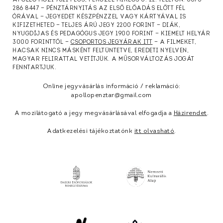
APOLLÓ MOZI 7621 PÉCS, PERCZEL MIKLÓS U. 22. TELEFON: 0670
286 8447 — PÉNZTÁRNYITÁS AZ ELSŐ ELŐADÁS ELŐTT FÉL
ÓRÁVAL — JEGYEDET KÉSZPÉNZZEL VAGY KÁRTYÁVAL IS
KIFIZETHETED — TELJES ÁRÚ JEGY 2200 FORINT — DIÁK,
NYUGDÍJAS ÉS PEDAGÓGUS JEGY 1900 FORINT — KIEMELT HELYÁR
3000 FORINTTÓL —
CSOPORTOS JEGYÁRAK ITT
— A FILMEKET,
HACSAK NINCS MÁSKÉNT FELTÜNTETVE, EREDETI NYELVEN,
MAGYAR FELIRATTAL VETÍTJÜK. A MŰSORVÁLTOZÁS JOGÁT
FENNTARTJUK.
Online jegyvásárlás információ / reklamáció:
apollopenztar@gmail.com
A mozilátogató a jegy megvásárlásával elfogadja a
Házirendet
.
Adatkezelési tájékoztatónk
itt olvasható
.