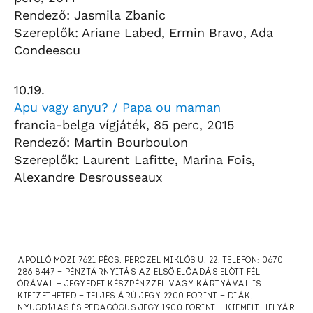
Rendező: Jasmila Zbanic
Szereplők: Ariane Labed, Ermin Bravo, Ada
Condeescu
10.19.
Apu vagy anyu? / Papa ou maman
francia-belga vígjáték, 85 perc, 2015
Rendező: Martin Bourboulon
Szereplők: Laurent Lafitte, Marina Fois,
Alexandre Desrousseaux
APOLLÓ MOZI 7621 PÉCS, PERCZEL MIKLÓS U. 22. TELEFON: 0670
286 8447 — PÉNZTÁRNYITÁS AZ ELSŐ ELŐADÁS ELŐTT FÉL
ÓRÁVAL — JEGYEDET KÉSZPÉNZZEL VAGY KÁRTYÁVAL IS
KIFIZETHETED — TELJES ÁRÚ JEGY 2200 FORINT — DIÁK,
NYUGDÍJAS ÉS PEDAGÓGUS JEGY 1900 FORINT — KIEMELT HELYÁR