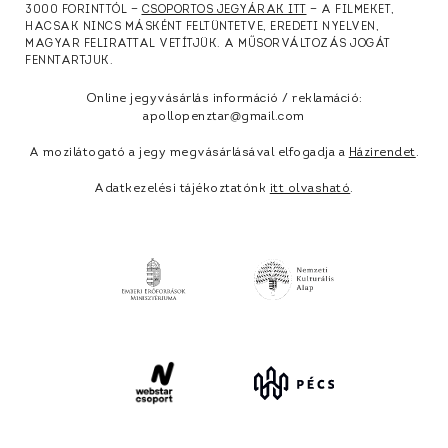
3000 FORINTTÓL —
CSOPORTOS JEGYÁRAK ITT
— A FILMEKET,
HACSAK NINCS MÁSKÉNT FELTÜNTETVE, EREDETI NYELVEN,
MAGYAR FELIRATTAL VETÍTJÜK. A MŰSORVÁLTOZÁS JOGÁT
FENNTARTJUK.
Online jegyvásárlás információ / reklamáció:
apollopenztar@gmail.com
A mozilátogató a jegy megvásárlásával elfogadja a
Házirendet
.
Adatkezelési tájékoztatónk
itt olvasható
.