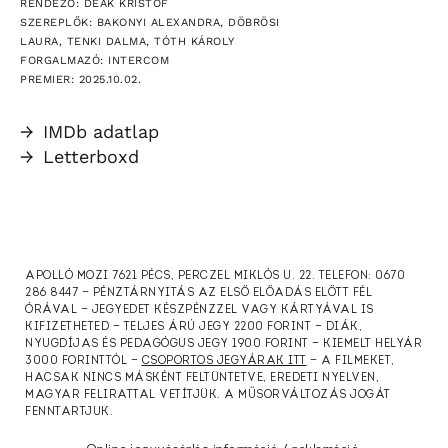
RENDEZŐ: DEÁK KRISTÓF
SZEREPLŐK: BAKONYI ALEXANDRA, DÖBRÖSI
LAURA, TENKI DALMA, TÓTH KÁROLY
FORGALMAZÓ: INTERCOM
PREMIER: 2025.10.02.
→
IMDb adatlap
→
Letterboxd
APOLLÓ MOZI 7621 PÉCS, PERCZEL MIKLÓS U. 22. TELEFON: 0670
286 8447 — PÉNZTÁRNYITÁS AZ ELSŐ ELŐADÁS ELŐTT FÉL
ÓRÁVAL — JEGYEDET KÉSZPÉNZZEL VAGY KÁRTYÁVAL IS
KIFIZETHETED — TELJES ÁRÚ JEGY 2200 FORINT — DIÁK,
NYUGDÍJAS ÉS PEDAGÓGUS JEGY 1900 FORINT — KIEMELT HELYÁR
3000 FORINTTÓL —
CSOPORTOS JEGYÁRAK ITT
— A FILMEKET,
HACSAK NINCS MÁSKÉNT FELTÜNTETVE, EREDETI NYELVEN,
MAGYAR FELIRATTAL VETÍTJÜK. A MŰSORVÁLTOZÁS JOGÁT
FENNTARTJUK.