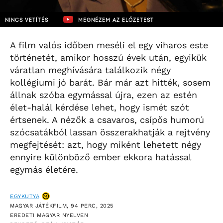
NINCS VETÍTÉS
MEGNÉZEM AZ ELŐZETEST
A film valós időben meséli el egy viharos este
történetét, amikor hosszú évek után, egyikük
váratlan meghívására találkozik négy
kollégiumi jó barát. Bár már azt hitték, sosem
állnak szóba egymással újra, ezen az estén
élet-halál kérdése lehet, hogy ismét szót
értsenek. A nézők a csavaros, csípős humorú
szócsatákból lassan összerakhatják a rejtvény
megfejtését: azt, hogy miként lehetett négy
ennyire különböző ember ekkora hatással
egymás életére.
EGYKUTYA
MAGYAR JÁTÉKFILM, 94 PERC, 2025
EREDETI MAGYAR NYELVEN