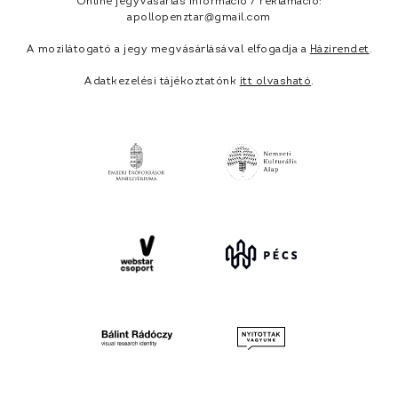
Online jegyvásárlás információ / reklamáció:
apollopenztar@gmail.com
A mozilátogató a jegy megvásárlásával elfogadja a
Házirendet
.
Adatkezelési tájékoztatónk
itt olvasható
.