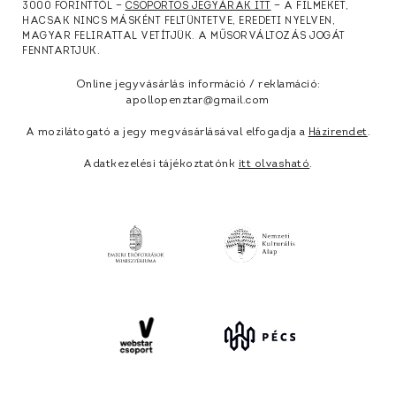
3000 FORINTTÓL —
CSOPORTOS JEGYÁRAK ITT
— A FILMEKET,
HACSAK NINCS MÁSKÉNT FELTÜNTETVE, EREDETI NYELVEN,
MAGYAR FELIRATTAL VETÍTJÜK. A MŰSORVÁLTOZÁS JOGÁT
FENNTARTJUK.
Online jegyvásárlás információ / reklamáció:
apollopenztar@gmail.com
A mozilátogató a jegy megvásárlásával elfogadja a
Házirendet
.
Adatkezelési tájékoztatónk
itt olvasható
.