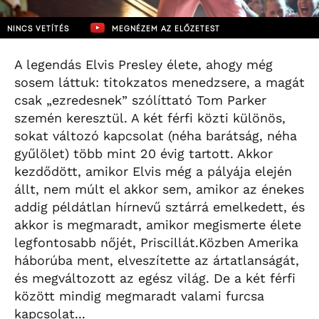
NINCS VETÍTÉS
MEGNÉZEM AZ ELŐZETEST
A legendás Elvis Presley élete, ahogy még
sosem láttuk: titokzatos menedzsere, a magát
csak „ezredesnek” szólíttató Tom Parker
szemén keresztül. A két férfi közti különös,
sokat változó kapcsolat (néha barátság, néha
gyűlölet) több mint 20 évig tartott. Akkor
kezdődött, amikor Elvis még a pályája elején
állt, nem múlt el akkor sem, amikor az énekes
addig példátlan hírnevű sztárrá emelkedett, és
akkor is megmaradt, amikor megismerte élete
legfontosabb nőjét, Priscillát.Közben Amerika
háborúba ment, elveszítette az ártatlanságát,
és megváltozott az egész világ. De a két férfi
között mindig megmaradt valami furcsa
kapcsolat...