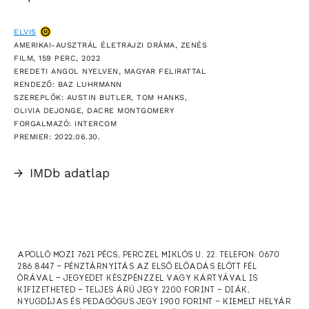
ELVIS
AMERIKAI-AUSZTRÁL ÉLETRAJZI DRÁMA, ZENÉS
FILM, 159 PERC, 2022
EREDETI ANGOL NYELVEN, MAGYAR FELIRATTAL
RENDEZŐ: BAZ LUHRMANN
SZEREPLŐK: AUSTIN BUTLER, TOM HANKS,
OLIVIA DEJONGE, DACRE MONTGOMERY
FORGALMAZÓ: INTERCOM
PREMIER: 2022.06.30.
→
IMDb adatlap
APOLLÓ MOZI 7621 PÉCS, PERCZEL MIKLÓS U. 22. TELEFON: 0670
286 8447 — PÉNZTÁRNYITÁS AZ ELSŐ ELŐADÁS ELŐTT FÉL
ÓRÁVAL — JEGYEDET KÉSZPÉNZZEL VAGY KÁRTYÁVAL IS
KIFIZETHETED — TELJES ÁRÚ JEGY 2200 FORINT — DIÁK,
NYUGDÍJAS ÉS PEDAGÓGUS JEGY 1900 FORINT — KIEMELT HELYÁR