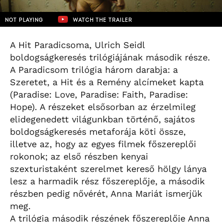
NOT PLAYING
WATCH THE TRAILER
A Hit Paradicsoma, Ulrich Seidl
boldogságkeresés trilógiájának második része.
A Paradicsom trilógia három darabja: a
Szeretet, a Hit és a Remény alcímeket kapta
(Paradise: Love, Paradise: Faith, Paradise:
Hope). A részeket elsősorban az érzelmileg
elidegenedett világunkban történő, sajátos
boldogságkeresés metaforája köti össze,
illetve az, hogy az egyes filmek főszereplői
rokonok; az első részben kenyai
szexturistaként szerelmet kereső hölgy lánya
lesz a harmadik rész főszereplője, a második
részben pedig nővérét, Anna Mariát ismerjük
meg.
A trilógia második részének főszereplője Anna