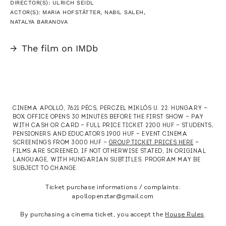
DIRECTOR(S): ULRICH SEIDL
ACTOR(S): MARIA HOFSTÄTTER, NABIL SALEH,
NATALYA BARANOVA
→
The film on IMDb
CINEMA APOLLÓ, 7621 PÉCS, PERCZEL MIKLÓS U. 22. HUNGARY —
BOX OFFICE OPENS 30 MINUTES BEFORE THE FIRST SHOW — PAY
WITH CASH OR CARD — FULL PRICE TICKET 2200 HUF — STUDENTS,
PENSIONERS AND EDUCATORS 1900 HUF — EVENT CINEMA
SCREENINGS FROM 3000 HUF —
GROUP TICKET PRICES HERE
—
FILMS ARE SCREENED, IF NOT OTHERWISE STATED, IN ORIGINAL
LANGUAGE, WITH HUNGARIAN SUBTITLES. PROGRAM MAY BE
SUBJECT TO CHANGE.
Ticket purchase informations / complaints:
apollopenztar@gmail.com
By purchasing a cinema ticket, you accept the
House Rules
.