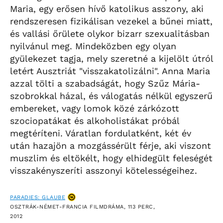
Maria, egy erősen hívő katolikus asszony, aki
rendszeresen fizikálisan vezekel a bűnei miatt,
és vallási őrülete olykor bizarr szexualitásban
nyilvánul meg. Mindeközben egy olyan
gyülekezet tagja, mely szeretné a kijelölt útról
letért Ausztriát "visszakatolizálni". Anna Maria
azzal tölti a szabadságát, hogy Szűz Mária-
szobrokkal házal, és válogatás nélkül egyszerű
embereket, vagy lomok közé zárkózott
szociopatákat és alkoholistákat próbál
megtéríteni. Váratlan fordulatként, két év
után hazajön a mozgássérült férje, aki viszont
muszlim és eltökélt, hogy elhidegült feleségét
visszakényszeríti asszonyi kötelességeihez.
PARADIES: GLAUBE
OSZTRÁK-NÉMET-FRANCIA FILMDRÁMA, 113 PERC,
2012