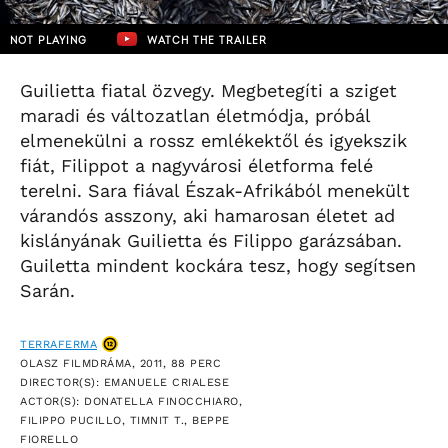
NOT PLAYING
WATCH THE TRAILER
Guilietta fiatal özvegy. Megbetegíti a sziget
maradi és változatlan életmódja, próbál
elmenekülni a rossz emlékektől és igyekszik
fiát, Filippot a nagyvárosi életforma felé
terelni. Sara fiával Észak-Afrikából menekült
várandós asszony, aki hamarosan életet ad
kislányának Guilietta és Filippo garázsában.
Guiletta mindent kockára tesz, hogy segítsen
Sarán.
TERRAFERMA
OLASZ FILMDRÁMA, 2011, 88 PERC
DIRECTOR(S): EMANUELE CRIALESE
ACTOR(S): DONATELLA FINOCCHIARO,
FILIPPO PUCILLO, TIMNIT T., BEPPE
FIORELLO