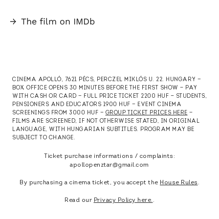
→
The film on IMDb
CINEMA APOLLÓ, 7621 PÉCS, PERCZEL MIKLÓS U. 22. HUNGARY —
BOX OFFICE OPENS 30 MINUTES BEFORE THE FIRST SHOW — PAY
WITH CASH OR CARD — FULL PRICE TICKET 2200 HUF — STUDENTS,
PENSIONERS AND EDUCATORS 1900 HUF — EVENT CINEMA
SCREENINGS FROM 3000 HUF —
GROUP TICKET PRICES HERE
—
FILMS ARE SCREENED, IF NOT OTHERWISE STATED, IN ORIGINAL
LANGUAGE, WITH HUNGARIAN SUBTITLES. PROGRAM MAY BE
SUBJECT TO CHANGE.
Ticket purchase informations / complaints:
apollopenztar@gmail.com
By purchasing a cinema ticket, you accept the
House Rules
.
Read our
Privacy Policy here.
.