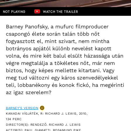
NOT PLAYING
WATCH THE TRAILER
Barney Panofsky, a mufurc filmproducer
csapongó élete során talán több nőt
fogyasztott el, mint szivart, nem mintha
botrányos apjától különb nevelést kapott
volna, és mire két balul elsült házassága után
végre megtalálja a tökéletes nőt, már nem
biztos, hogy képes mellette kitartani. Vagy
meg tud változni egy káros szenvedélyekkel
teli, lobbanékony és konok fickó, ha megérinti
az igaz szerelem?
BARNEY'S VERSION
KANADAI VÍGJÁTÉK, R: RICHARD J. LEWIS, 2010,
134 PERC
DIRECTOR(S): RENDEZŐ. RICHARD J. LEWIS
ACTOR(S): PAUL GIAMATTI, ROSAMUND PIKE,