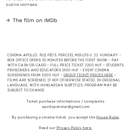
DUSTIN HOFFMAN
→
The film on IMDb
CINEMA APOLLÓ, 7621 PÉCS, PERCZEL MIKLÓS U. 22. HUNGARY —
BOX OFFICE OPENS 30 MINUTES BEFORE THE FIRST SHOW — PAY
WITH CASH OR CARD — FULL PRICE TICKET 2200 HUF — STUDENTS,
PENSIONERS AND EDUCATORS 1900 HUF — EVENT CINEMA
SCREENINGS FROM 3000 HUF —
GROUP TICKET PRICES HERE
—
FILMS ARE SCREENED, IF NOT OTHERWISE STATED, IN ORIGINAL
LANGUAGE, WITH HUNGARIAN SUBTITLES. PROGRAM MAY BE
SUBJECT TO CHANGE.
Ticket purchase informations / complaints:
apollopenztar@gmail.com
By purchasing a cinema ticket, you accept the
House Rules
.
Read our
Privacy Policy here.
.