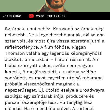
NOT PLAYING
WATCH THE TRAILER
Sztárnak lenni nehéz. Korosodó sztárnak még
nehezebb. De a legnehezebb annak, aki valaha
sztár volt, és most újra vissza szeretne jutni a
reflektorfénybe. A film főhőse, Riggan
Thomson valaha egy legendás képregényhőst
alakított a mozikban - három részen át. Ám
hiába szárnyalt akkor, azóta nem nagyon
keresik, ő megöregedett, a szakma szélére
sodródott, és most egyetlen utolsó rohammal
próbálja visszahódítani magának a
népszerűséget. Új, utolsó esélye a Broadwayra
szólítja: egy színdarab írója, producere és
persze főszereplője lesz. Ha tényleg lesz
előadás. Ha ő még bírja erővel. A történet