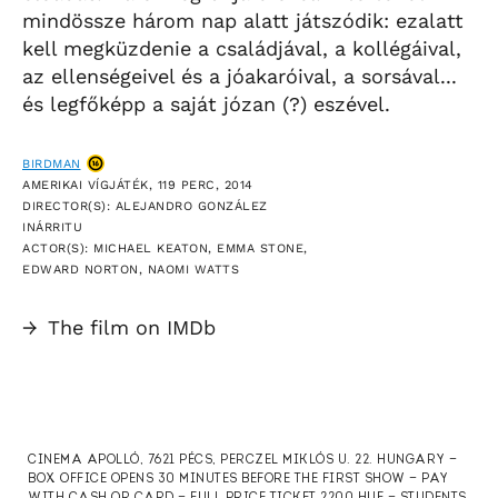
mindössze három nap alatt játszódik: ezalatt
kell megküzdenie a családjával, a kollégáival,
az ellenségeivel és a jóakaróival, a sorsával...
és legfőképp a saját józan (?) eszével.
BIRDMAN
AMERIKAI VÍGJÁTÉK, 119 PERC, 2014
DIRECTOR(S): ALEJANDRO GONZÁLEZ
INÁRRITU
ACTOR(S): MICHAEL KEATON, EMMA STONE,
EDWARD NORTON, NAOMI WATTS
→
The film on IMDb
CINEMA APOLLÓ, 7621 PÉCS, PERCZEL MIKLÓS U. 22. HUNGARY —
BOX OFFICE OPENS 30 MINUTES BEFORE THE FIRST SHOW — PAY