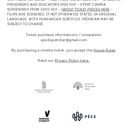
WITH CASH OR CARD — FULL PRICE TICKET 2200 HUF — STUDENTS,
PENSIONERS AND EDUCATORS 1900 HUF — EVENT CINEMA
SCREENINGS FROM 3000 HUF —
GROUP TICKET PRICES HERE
—
FILMS ARE SCREENED, IF NOT OTHERWISE STATED, IN ORIGINAL
LANGUAGE, WITH HUNGARIAN SUBTITLES. PROGRAM MAY BE
SUBJECT TO CHANGE.
Ticket purchase informations / complaints:
apollopenztar@gmail.com
By purchasing a cinema ticket, you accept the
House Rules
.
Read our
Privacy Policy here.
.