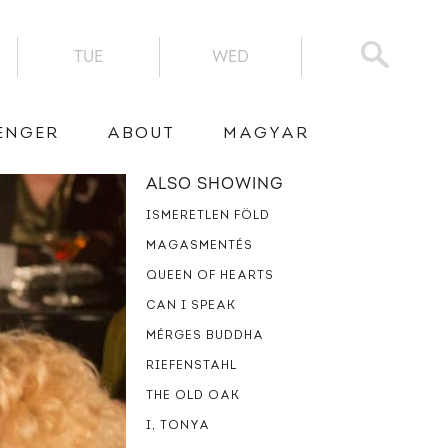
TUE
WED
ENGER
ABOUT
MAGYAR
ALSO SHOWING
ISMERETLEN FÖLD
MAGASMENTÉS
QUEEN OF HEARTS
CAN I SPEAK
MÉRGES BUDDHA
RIEFENSTAHL
THE OLD OAK
I, TONYA