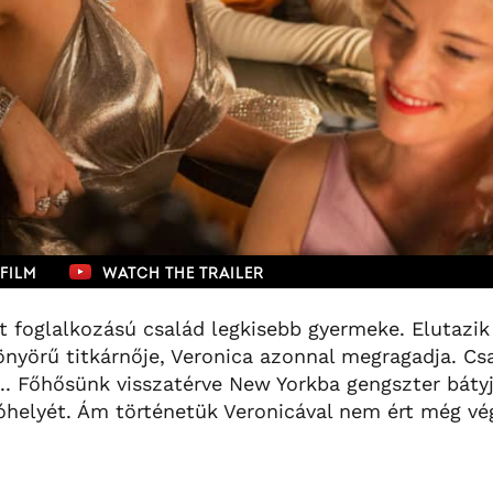
FILM
WATCH THE TRAILER
t foglalkozású család legkisebb gyermeke. Elutazik
yönyörű titkárnője, Veronica azonnal megragadja. C
e... Főhősünk visszatérve New Yorkba gengszter báty
helyét. Ám történetük Veronicával nem ért még vé