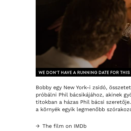
WE DON’T HAVE A RUNNING DATE FOR THIS 
Bobby egy New York-i zsidó, összetet
próbálni Phil bácsikájához, akinek g
titokban a házas Phil bácsi szeretőj
a környék egyik legmenőbb szórakozó
→
The film on IMDb