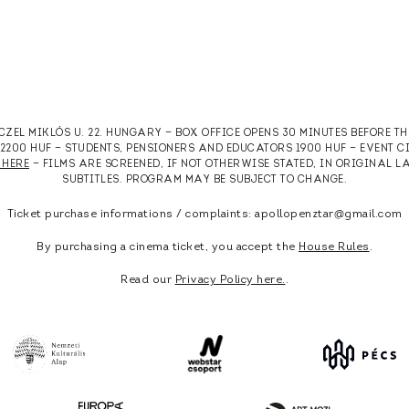
RCZEL MIKLÓS U. 22. HUNGARY — BOX OFFICE OPENS 30 MINUTES BEFORE T
T 2200 HUF — STUDENTS, PENSIONERS AND EDUCATORS 1900 HUF — EVENT 
 HERE
— FILMS ARE SCREENED, IF NOT OTHERWISE STATED, IN ORIGINAL
SUBTITLES. PROGRAM MAY BE SUBJECT TO CHANGE.
Ticket purchase informations / complaints: apollopenztar@gmail.com
By purchasing a cinema ticket, you accept the
House Rules
.
Read our
Privacy Policy here.
.