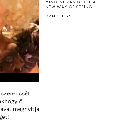
VINCENT VAN GOGH: A
NEW WAY OF SEEING
DANCE FIRST
 szerencsét
sakhogy ő
jával megnyitja
get!