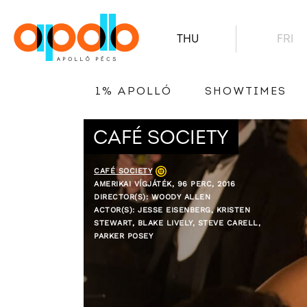
THU
FRI
1% APOLLÓ
SHOWTIMES
CAFÉ SOCIETY
CAFÉ SOCIETY
AMERIKAI VÍGJÁTÉK, 96 PERC, 2016
DIRECTOR(S): WOODY ALLEN
ACTOR(S): JESSE EISENBERG, KRISTEN
STEWART, BLAKE LIVELY, STEVE CARELL,
PARKER POSEY