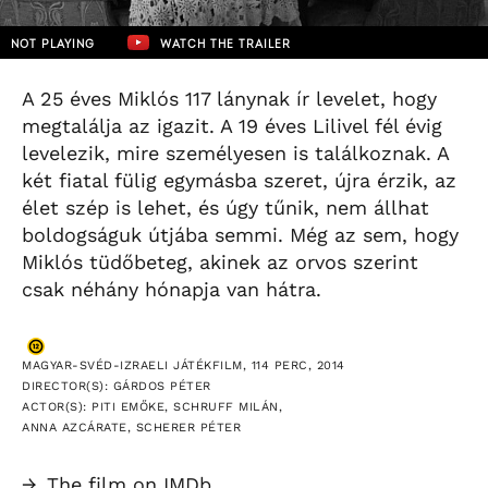
NOT PLAYING
WATCH THE TRAILER
A 25 éves Miklós 117 lánynak ír levelet, hogy
megtalálja az igazit. A 19 éves Lilivel fél évig
levelezik, mire személyesen is találkoznak. A
két fiatal fülig egymásba szeret, újra érzik, az
élet szép is lehet, és úgy tűnik, nem állhat
boldogságuk útjába semmi. Még az sem, hogy
Miklós tüdőbeteg, akinek az orvos szerint
csak néhány hónapja van hátra.
MAGYAR-SVÉD-IZRAELI JÁTÉKFILM, 114 PERC, 2014
DIRECTOR(S): GÁRDOS PÉTER
ACTOR(S): PITI EMŐKE, SCHRUFF MILÁN,
ANNA AZCÁRATE, SCHERER PÉTER
→
The film on IMDb