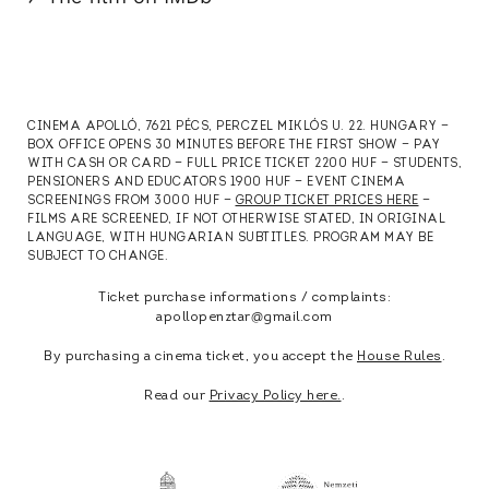
CINEMA APOLLÓ, 7621 PÉCS, PERCZEL MIKLÓS U. 22. HUNGARY —
BOX OFFICE OPENS 30 MINUTES BEFORE THE FIRST SHOW — PAY
WITH CASH OR CARD — FULL PRICE TICKET 2200 HUF — STUDENTS,
PENSIONERS AND EDUCATORS 1900 HUF — EVENT CINEMA
SCREENINGS FROM 3000 HUF —
GROUP TICKET PRICES HERE
—
FILMS ARE SCREENED, IF NOT OTHERWISE STATED, IN ORIGINAL
LANGUAGE, WITH HUNGARIAN SUBTITLES. PROGRAM MAY BE
SUBJECT TO CHANGE.
Ticket purchase informations / complaints:
apollopenztar@gmail.com
By purchasing a cinema ticket, you accept the
House Rules
.
Read our
Privacy Policy here.
.