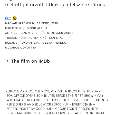
mellett jól őrzött titkok is a felszínre törnek.
KÚT
MAGYAR JÁTÉKFILM, 97 PERC, 2016
DIRECTOR(S): GIGOR ATTILA
ACTOR(S): JANKOVICS PÉTER, KOVÁCS ZSOLT,
TROKÁN NÓRA, KURTA NIKÉ, TZAFETÁS
ROLAND, POKORNI LIA, PUSZTAI FERENC,
UDVAROS DOROTTYA
→
The film on IMDb
CINEMA APOLLÓ, 7621 PÉCS, PERCZEL MIKLÓS U. 22. HUNGARY —
BOX OFFICE OPENS 30 MINUTES BEFORE THE FIRST SHOW — PAY
WITH CASH OR CARD — FULL PRICE TICKET 2200 HUF — STUDENTS,
PENSIONERS AND EDUCATORS 1900 HUF — EVENT CINEMA
SCREENINGS FROM 3000 HUF —
GROUP TICKET PRICES HERE
—
FILMS ARE SCREENED, IF NOT OTHERWISE STATED, IN ORIGINAL