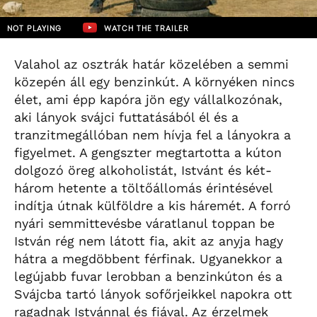
NOT PLAYING
WATCH THE TRAILER
Valahol az osztrák határ közelében a semmi
közepén áll egy benzinkút. A környéken nincs
élet, ami épp kapóra jön egy vállalkozónak,
aki lányok svájci futtatásából él és a
tranzitmegállóban nem hívja fel a lányokra a
figyelmet. A gengszter megtartotta a kúton
dolgozó öreg alkoholistát, Istvánt és két-
három hetente a töltőállomás érintésével
indítja útnak külföldre a kis háremét. A forró
nyári semmittevésbe váratlanul toppan be
István rég nem látott fia, akit az anyja hagy
hátra a megdöbbent férfinak. Ugyanekkor a
legújabb fuvar lerobban a benzinkúton és a
Svájcba tartó lányok sofőrjeikkel napokra ott
ragadnak Istvánnal és fiával. Az érzelmek