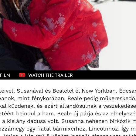
FILM
WATCH THE TRAILER
üleivel, Susanával és Bealelel él New Yorkban. Édesa
yanok, mint fénykorában, Beale pedig műkereskedő
kkal küzdenek, és ezért állandósulnak a veszekedése
etéért beindul a harc. Beale új párja és az elhelyez
 a kislány dadusa volt. Susanna nehezen birkózik 
ozzámegy egy fiatal bármixerhez, Lincolnhoz. Így má