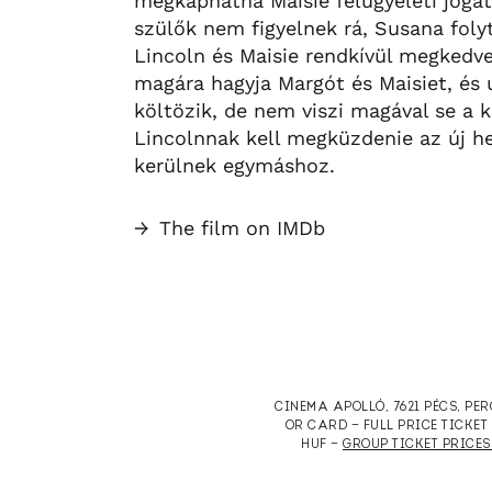
megkaphatná Maisie felügyeleti jogát.
szülők nem figyelnek rá, Susana folyt
Lincoln és Maisie rendkívül megkedv
magára hagyja Margót és Maisiet, és u
költözik, de nem viszi magával se a k
Lincolnnak kell megküzdenie az új he
kerülnek egymáshoz.
→
The film on IMDb
CINEMA APOLLÓ, 7621 PÉCS, PE
OR CARD — FULL PRICE TICKE
HUF —
GROUP TICKET PRICES