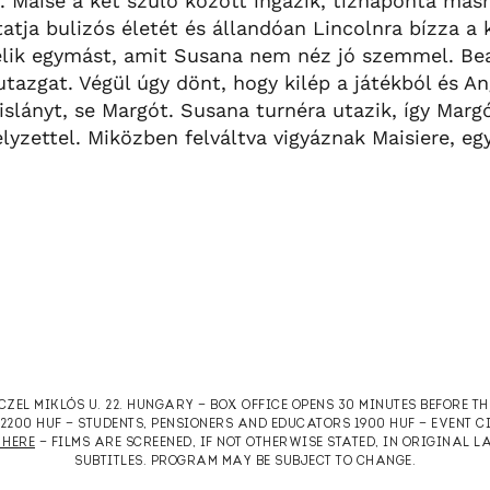
 Maise a két szülő között ingázik, tíznaponta másh
atja bulizós életét és állandóan Lincolnra bízza a k
elik egymást, amit Susana nem néz jó szemmel. Be
tazgat. Végül úgy dönt, hogy kilép a játékból és An
islányt, se Margót. Susana turnéra utazik, így Marg
lyzettel. Miközben felváltva vigyáznak Maisiere, eg
RCZEL MIKLÓS U. 22. HUNGARY — BOX OFFICE OPENS 30 MINUTES BEFORE T
T 2200 HUF — STUDENTS, PENSIONERS AND EDUCATORS 1900 HUF — EVENT 
 HERE
— FILMS ARE SCREENED, IF NOT OTHERWISE STATED, IN ORIGINAL
SUBTITLES. PROGRAM MAY BE SUBJECT TO CHANGE.