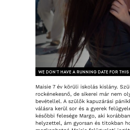
WE DON’T HAVE A RUNNING DATE FOR THIS 
Maisie 7 év körüli iskolás kislány. Sz
rockénekesnő, de sikerei már nem ol
bevétellel. A szülők kapuzárási páni
válásra kerül sor és a gyerek felügyel
későbbi felesége Margo, aki korábban
helyzettel, ám gyorsan és titokban h