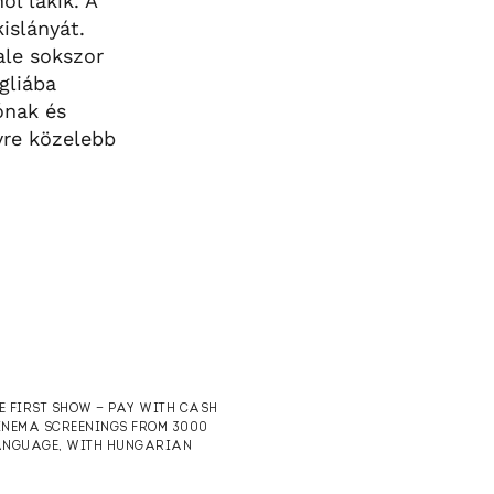
ol lakik. A
islányát.
ale sokszor
gliába
ónak és
yre közelebb
HE FIRST SHOW — PAY WITH CASH
CINEMA SCREENINGS FROM 3000
 LANGUAGE, WITH HUNGARIAN