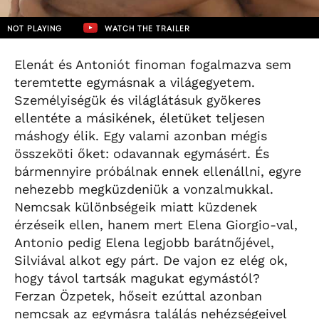
NOT PLAYING
WATCH THE TRAILER
Elenát és Antoniót finoman fogalmazva sem
teremtette egymásnak a világegyetem.
Személyiségük és világlátásuk gyökeres
ellentéte a másikének, életüket teljesen
máshogy élik. Egy valami azonban mégis
összeköti őket: odavannak egymásért. És
bármennyire próbálnak ennek ellenállni, egyre
nehezebb megküzdeniük a vonzalmukkal.
Nemcsak különbségeik miatt küzdenek
érzéseik ellen, hanem mert Elena Giorgio-val,
Antonio pedig Elena legjobb barátnőjével,
Silviával alkot egy párt. De vajon ez elég ok,
hogy távol tartsák magukat egymástól?
Ferzan Özpetek, hőseit ezúttal azonban
nemcsak az egymásra találás nehézségeivel