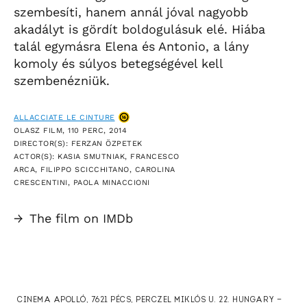
szembesíti, hanem annál jóval nagyobb
akadályt is gördít boldogulásuk elé. Hiába
talál egymásra Elena és Antonio, a lány
komoly és súlyos betegségével kell
szembenézniük.
ALLACCIATE LE CINTURE
OLASZ FILM, 110 PERC, 2014
DIRECTOR(S): FERZAN ÖZPETEK
ACTOR(S): KASIA SMUTNIAK, FRANCESCO
ARCA, FILIPPO SCICCHITANO, CAROLINA
CRESCENTINI, PAOLA MINACCIONI
→
The film on IMDb
CINEMA APOLLÓ, 7621 PÉCS, PERCZEL MIKLÓS U. 22. HUNGARY —