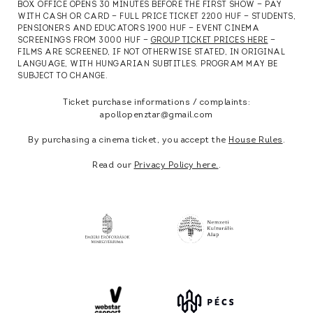
BOX OFFICE OPENS 30 MINUTES BEFORE THE FIRST SHOW — PAY
WITH CASH OR CARD — FULL PRICE TICKET 2200 HUF — STUDENTS,
PENSIONERS AND EDUCATORS 1900 HUF — EVENT CINEMA
SCREENINGS FROM 3000 HUF —
GROUP TICKET PRICES HERE
—
FILMS ARE SCREENED, IF NOT OTHERWISE STATED, IN ORIGINAL
LANGUAGE, WITH HUNGARIAN SUBTITLES. PROGRAM MAY BE
SUBJECT TO CHANGE.
Ticket purchase informations / complaints:
apollopenztar@gmail.com
By purchasing a cinema ticket, you accept the
House Rules
.
Read our
Privacy Policy here.
.