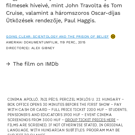
filmesek híveivé, mint John Travolta és Tom
Cruise, valamint a háromszoros Oscar-díjas
Ütközések rendezője, Paul Haggis.
GOING CLEAR: SCIENTOLOGY AND THE PRISON OF BELIEF
AMERIKAI DOKUMENTUMFILM, 119 PERC, 2015
DIRECTOR(S): ALEX GIBNEY
→
The film on IMDb
CINEMA APOLLÓ, 7621 PÉCS, PERCZEL MIKLÓS U. 22. HUNGARY —
BOX OFFICE OPENS 30 MINUTES BEFORE THE FIRST SHOW — PAY
WITH CASH OR CARD — FULL PRICE TICKET 2200 HUF — STUDENTS,
PENSIONERS AND EDUCATORS 1900 HUF — EVENT CINEMA
SCREENINGS FROM 3000 HUF —
GROUP TICKET PRICES HERE
—
FILMS ARE SCREENED, IF NOT OTHERWISE STATED, IN ORIGINAL
LANGUAGE, WITH HUNGARIAN SUBTITLES. PROGRAM MAY BE