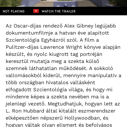
NOT PLAYING
WATCH THE TRAILER
Az Oscar-díjas rendező Alex Gibney legújabb
dokumentumfilmje a hatvan éve alapított
Szcientológia Egyházról szól. A film a
Pulitzer-díjas Lawrence Wright könyve alapján
készült, és nyolc kiugrott tag portréján
keresztül mutatja meg a szekta külső
szemnek láthatatlan működését. A sokkoló
vallomásokból kiderül, mennyire manipulatív a
több országban hivatalos vallásként
elfogadott Szcientológia világa, és hogy mi
mindenre képes a szekta nevében ma is a
jelenlegi vezető. Megtudhatjuk, hogyan lett az
L. Ron Hubbard által kitalált eszmerendszer
elképesztően népszerű Hollywoodban, és
hogyan váltak olyan elismert és befolyásos