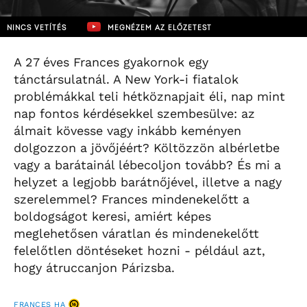
NINCS VETÍTÉS
MEGNÉZEM AZ ELŐZETEST
A 27 éves Frances gyakornok egy
tánctársulatnál. A New York-i fiatalok
problémákkal teli hétköznapjait éli, nap mint
nap fontos kérdésekkel szembesülve: az
álmait kövesse vagy inkább keményen
dolgozzon a jövőjéért? Költözzön albérletbe
vagy a barátainál lébecoljon tovább? És mi a
helyzet a legjobb barátnőjével, illetve a nagy
szerelemmel? Frances mindenekelőtt a
boldogságot keresi, amiért képes
meglehetősen váratlan és mindenekelőtt
felelőtlen döntéseket hozni - például azt,
hogy átruccanjon Párizsba.
FRANCES HA