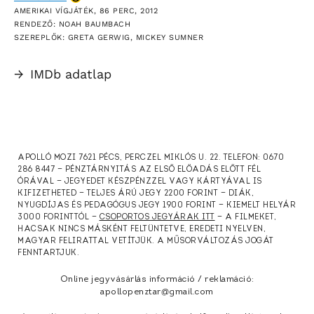
AMERIKAI VÍGJÁTÉK, 86 PERC, 2012
RENDEZŐ: NOAH BAUMBACH
SZEREPLŐK: GRETA GERWIG, MICKEY SUMNER
→
IMDb adatlap
APOLLÓ MOZI 7621 PÉCS, PERCZEL MIKLÓS U. 22. TELEFON: 0670
286 8447 — PÉNZTÁRNYITÁS AZ ELSŐ ELŐADÁS ELŐTT FÉL
ÓRÁVAL — JEGYEDET KÉSZPÉNZZEL VAGY KÁRTYÁVAL IS
KIFIZETHETED — TELJES ÁRÚ JEGY 2200 FORINT — DIÁK,
NYUGDÍJAS ÉS PEDAGÓGUS JEGY 1900 FORINT — KIEMELT HELYÁR
3000 FORINTTÓL —
CSOPORTOS JEGYÁRAK ITT
— A FILMEKET,
HACSAK NINCS MÁSKÉNT FELTÜNTETVE, EREDETI NYELVEN,
MAGYAR FELIRATTAL VETÍTJÜK. A MŰSORVÁLTOZÁS JOGÁT
FENNTARTJUK.
Online jegyvásárlás információ / reklamáció:
apollopenztar@gmail.com