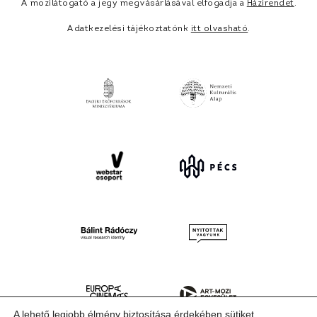
A mozilátogató a jegy megvásárlásával elfogadja a
Házirendet
.
Adatkezelési tájékoztatónk
itt olvasható
.
A lehető legjobb élmény biztosítása érdekében sütiket