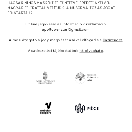
HACSAK NINCS MÁSKÉNT FELTÜNTETVE, EREDETI NYELVEN,
MAGYAR FELIRATTAL VETÍTJÜK. A MŰSORVÁLTOZÁS JOGÁT
FENNTARTJUK.
Online jegyvásárlás információ / reklamáció:
apollopenztar@gmail.com
A mozilátogató a jegy megvásárlásával elfogadja a
Házirendet
.
Adatkezelési tájékoztatónk
itt olvasható
.