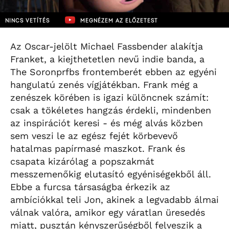
NINCS VETÍTÉS
MEGNÉZEM AZ ELŐZETEST
Az Oscar-jelölt Michael Fassbender alakítja
Franket, a kiejthetetlen nevű indie banda, a
The Soronprfbs frontemberét ebben az egyéni
hangulatú zenés vígjátékban. Frank még a
zenészek körében is igazi különcnek számít:
csak a tökéletes hangzás érdekli, mindenben
az inspirációt keresi - és még alvás közben
sem veszi le az egész fejét körbevevő
hatalmas papírmasé maszkot. Frank és
csapata kizárólag a popszakmát
messzemenőkig elutasító egyéniségekből áll.
Ebbe a furcsa társaságba érkezik az
ambíciókkal teli Jon, akinek a legvadabb álmai
válnak valóra, amikor egy váratlan üresedés
miatt, pusztán kényszerűségből felveszik a