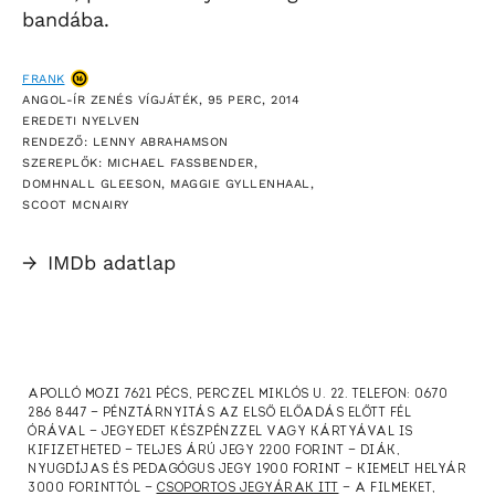
bandába.
FRANK
ANGOL-ÍR ZENÉS VÍGJÁTÉK, 95 PERC, 2014
EREDETI NYELVEN
RENDEZŐ: LENNY ABRAHAMSON
SZEREPLŐK: MICHAEL FASSBENDER,
DOMHNALL GLEESON, MAGGIE GYLLENHAAL,
SCOOT MCNAIRY
→
IMDb adatlap
APOLLÓ MOZI 7621 PÉCS, PERCZEL MIKLÓS U. 22. TELEFON: 0670
286 8447 — PÉNZTÁRNYITÁS AZ ELSŐ ELŐADÁS ELŐTT FÉL
ÓRÁVAL — JEGYEDET KÉSZPÉNZZEL VAGY KÁRTYÁVAL IS
KIFIZETHETED — TELJES ÁRÚ JEGY 2200 FORINT — DIÁK,
NYUGDÍJAS ÉS PEDAGÓGUS JEGY 1900 FORINT — KIEMELT HELYÁR
3000 FORINTTÓL —
CSOPORTOS JEGYÁRAK ITT
— A FILMEKET,