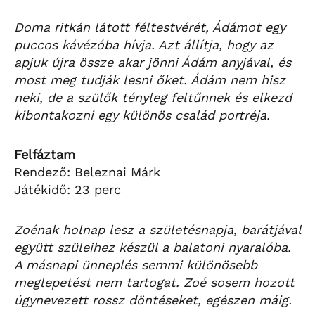
Doma ritkán látott féltestvérét, Ádámot egy
puccos kávézóba hívja. Azt állítja, hogy az
apjuk újra össze akar jönni Ádám anyjával, és
most meg tudják lesni őket. Ádám nem hisz
neki, de a szülők tényleg feltűnnek és elkezd
kibontakozni egy különös család portréja.
Felfáztam
Rendező: Beleznai Márk
Játékidő: 23 perc
Zoénak holnap lesz a születésnapja, barátjával
együtt szüleihez készül a balatoni nyaralóba.
A másnapi ünneplés semmi különösebb
meglepetést nem tartogat. Zoé sosem hozott
úgynevezett rossz döntéseket, egészen máig.