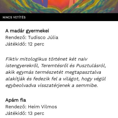
NINCS VETÍTÉS
A madár gyermekei
Rendező: Tudisco Júlia
Játékidő: 12 perc
Fiktív mitologikus történet két naiv
istengyerekről, Teremtésről és Pusztulásról,
akik egymás természetét megtapasztalva
alakítják és fedezik fel a világot, hogy végül
egybeolvadva visszatérjenek a semmibe.
Apám fia
Rendező: Heim Vilmos
Játékidő: 13 perc