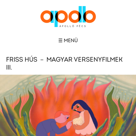
☰ MENÜ
FRISS HÚS － MAGYAR VERSENYFILMEK
III.