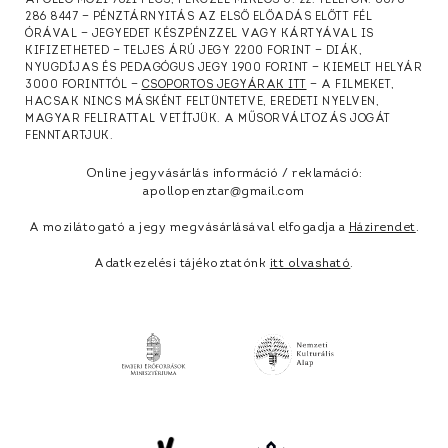
APOLLÓ MOZI 7621 PÉCS, PERCZEL MIKLÓS U. 22. TELEFON: 0670
286 8447 — PÉNZTÁRNYITÁS AZ ELSŐ ELŐADÁS ELŐTT FÉL
ÓRÁVAL — JEGYEDET KÉSZPÉNZZEL VAGY KÁRTYÁVAL IS
KIFIZETHETED — TELJES ÁRÚ JEGY 2200 FORINT — DIÁK,
NYUGDÍJAS ÉS PEDAGÓGUS JEGY 1900 FORINT — KIEMELT HELYÁR
3000 FORINTTÓL —
CSOPORTOS JEGYÁRAK ITT
— A FILMEKET,
HACSAK NINCS MÁSKÉNT FELTÜNTETVE, EREDETI NYELVEN,
MAGYAR FELIRATTAL VETÍTJÜK. A MŰSORVÁLTOZÁS JOGÁT
FENNTARTJUK.
Online jegyvásárlás információ / reklamáció:
apollopenztar@gmail.com
A mozilátogató a jegy megvásárlásával elfogadja a
Házirendet
.
Adatkezelési tájékoztatónk
itt olvasható
.