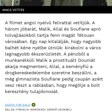
NINCS VETÍTÉS
A filmet angol nyelvű felirattal vetítjük. A
három jóbarát, Malik, Allal és Soufiane apró
tolvajlásokból tartja fenn magát Tétouan
városában. Egy nap kitalálják, hogy nagyobb
balhét kéne nyélbe ütniük: kirabolni a város
legnagyobb ékszerüzletét. A pénzből a
munkanélküli Malik a prostituált Douniát
akarja megmenteni, Allal, a keményfiú a
drogkereskedelembe szeretne beszállni, a
még gimnazista Soufiane pedig csupán azért
vesz részt a rablásban, hogy megölje a bolt
keresztény tulajdonosát.
DEATH FOR SALE
BELGA-FRANCIA-MAROKKÓI-EMIRÁTUSOKBELI