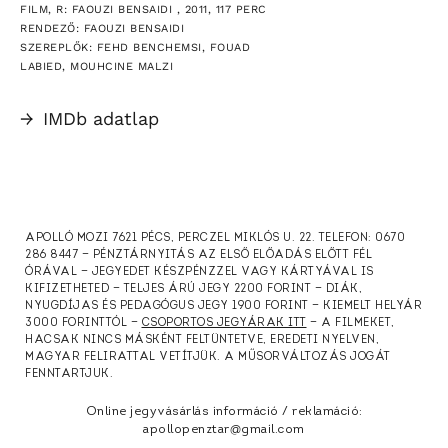
FILM, R: FAOUZI BENSAIDI , 2011, 117 PERC
RENDEZŐ: FAOUZI BENSAIDI
SZEREPLŐK: FEHD BENCHEMSI, FOUAD
LABIED, MOUHCINE MALZI
→
IMDb adatlap
APOLLÓ MOZI 7621 PÉCS, PERCZEL MIKLÓS U. 22. TELEFON: 0670
286 8447 — PÉNZTÁRNYITÁS AZ ELSŐ ELŐADÁS ELŐTT FÉL
ÓRÁVAL — JEGYEDET KÉSZPÉNZZEL VAGY KÁRTYÁVAL IS
KIFIZETHETED — TELJES ÁRÚ JEGY 2200 FORINT — DIÁK,
NYUGDÍJAS ÉS PEDAGÓGUS JEGY 1900 FORINT — KIEMELT HELYÁR
3000 FORINTTÓL —
CSOPORTOS JEGYÁRAK ITT
— A FILMEKET,
HACSAK NINCS MÁSKÉNT FELTÜNTETVE, EREDETI NYELVEN,
MAGYAR FELIRATTAL VETÍTJÜK. A MŰSORVÁLTOZÁS JOGÁT
FENNTARTJUK.
Online jegyvásárlás információ / reklamáció:
apollopenztar@gmail.com