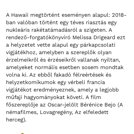
A Hawaii megtörtént eseményen alapul: 2018-
ban valóban történt egy téves riasztás egy
nukleáris rakétatámadásról a szigeten. A
rendező-forgatókönyvíró Melissa Drigeard ezt
a helyzetet vette alapul egy párkapcsolati
vígjátékhoz, amelyben a szereplők olyan
érzelmeikről és érzéseikről vallanak nyíltan,
amelyeket normális esetben sosem mondtak
volna ki. Az ebből fakadó félreértések és
helyzetkomikumok egy vérbeli francia
vígjátékot eredményeznek, amely a legjobb
műfaji hagyományokat követi. A film
főszereplője az Oscar-jelölt Bérénice Bejo (A
némafilmes, Lovagregény, Az elfeledett
herceg).