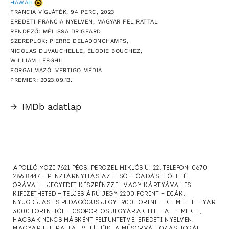
HAWAII
FRANCIA VÍGJÁTÉK, 94 PERC, 2023
EREDETI FRANCIA NYELVEN, MAGYAR FELIRATTAL
RENDEZŐ: MÉLISSA DRIGEARD
SZEREPLŐK: PIERRE DELADONCHAMPS,
NICOLAS DUVAUCHELLE, ÉLODIE BOUCHEZ,
WILLIAM LEBGHIL
FORGALMAZÓ: VERTIGO MÉDIA
PREMIER: 2023.09.13.
→
IMDb adatlap
APOLLÓ MOZI 7621 PÉCS, PERCZEL MIKLÓS U. 22. TELEFON: 0670
286 8447 — PÉNZTÁRNYITÁS AZ ELSŐ ELŐADÁS ELŐTT FÉL
ÓRÁVAL — JEGYEDET KÉSZPÉNZZEL VAGY KÁRTYÁVAL IS
KIFIZETHETED — TELJES ÁRÚ JEGY 2200 FORINT — DIÁK,
NYUGDÍJAS ÉS PEDAGÓGUS JEGY 1900 FORINT — KIEMELT HELYÁR
3000 FORINTTÓL —
CSOPORTOS JEGYÁRAK ITT
— A FILMEKET,
HACSAK NINCS MÁSKÉNT FELTÜNTETVE, EREDETI NYELVEN,