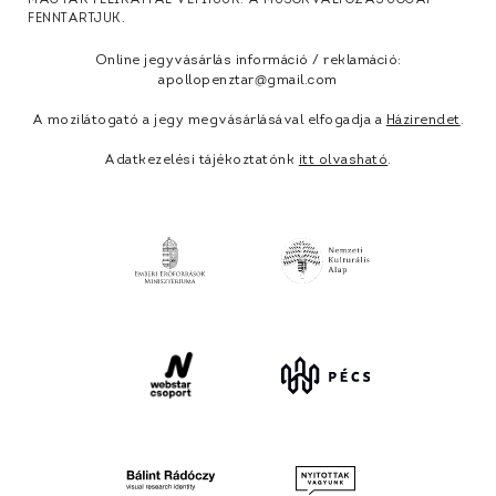
MAGYAR FELIRATTAL VETÍTJÜK. A MŰSORVÁLTOZÁS JOGÁT
FENNTARTJUK.
Online jegyvásárlás információ / reklamáció:
apollopenztar@gmail.com
A mozilátogató a jegy megvásárlásával elfogadja a
Házirendet
.
Adatkezelési tájékoztatónk
itt olvasható
.