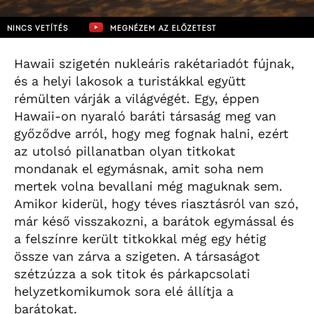
NINCS VETÍTÉS
MEGNÉZEM AZ ELŐZETEST
Hawaii szigetén nukleáris rakétariadót fújnak,
és a helyi lakosok a turistákkal együtt
rémülten várják a világvégét. Egy, éppen
Hawaii-on nyaraló baráti társaság meg van
győződve arról, hogy meg fognak halni, ezért
az utolsó pillanatban olyan titkokat
mondanak el egymásnak, amit soha nem
mertek volna bevallani még maguknak sem.
Amikor kiderül, hogy téves riasztásról van szó,
már késő visszakozni, a barátok egymással és
a felszínre került titkokkal még egy hétig
össze van zárva a szigeten. A társaságot
szétzúzza a sok titok és párkapcsolati
helyzetkomikumok sora elé állítja a
barátokat.