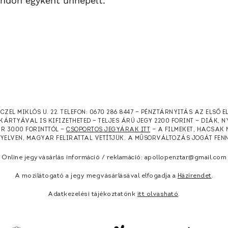
ondon egyként ünnepelt.
RCZEL MIKLÓS U. 22. TELEFON: 0670 286 8447 — PÉNZTÁRNYITÁS AZ ELSŐ 
KÁRTYÁVAL IS KIFIZETHETED — TELJES ÁRÚ JEGY 2200 FORINT — DIÁK, 
ÁR 3000 FORINTTÓL —
CSOPORTOS JEGYÁRAK ITT
— A FILMEKET, HACSAK 
NYELVEN, MAGYAR FELIRATTAL VETÍTJÜK. A MŰSORVÁLTOZÁS JOGÁT FEN
Online jegyvásárlás információ / reklamáció: apollopenztar@gmail.com
A mozilátogató a jegy megvásárlásával elfogadja a
Házirendet
.
Adatkezelési tájékoztatónk
itt olvasható
.