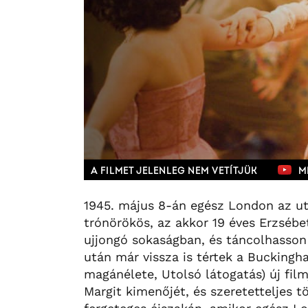
A FILMET JELENLEG NEM VETÍTJÜK
M
1945. május 8-án egész London az utc
trónörökös, az akkor 19 éves Erzsébe
ujjongó sokaságban, és táncolhasson 
után már vissza is tértek a Buckingh
magánélete, Utolsó látogatás) új fil
Margit kimenőjét, és szeretetteljes 