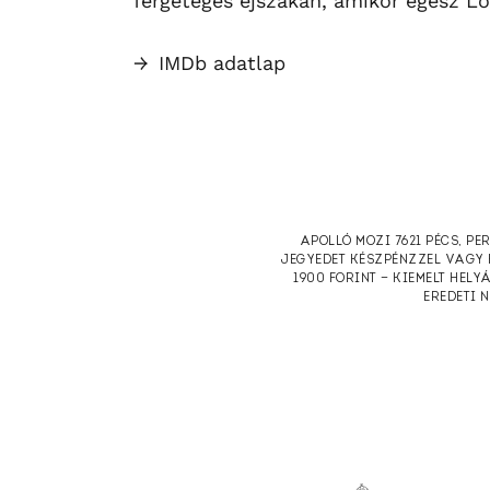
fergeteges éjszakán, amikor egész L
→
IMDb adatlap
APOLLÓ MOZI 7621 PÉCS, PE
JEGYEDET KÉSZPÉNZZEL VAGY 
1900 FORINT — KIEMELT HELY
EREDETI 