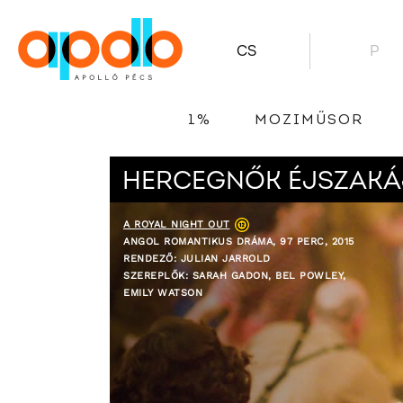
CS
P
1%
MOZIMŰSOR
HERCEGNŐK ÉJSZAKÁ
A ROYAL NIGHT OUT
ANGOL ROMANTIKUS DRÁMA, 97 PERC, 2015
RENDEZŐ: JULIAN JARROLD
SZEREPLŐK: SARAH GADON, BEL POWLEY,
EMILY WATSON