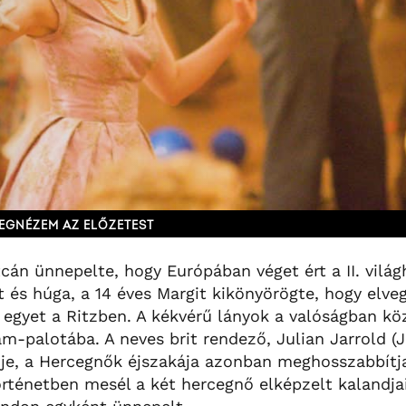
EGNÉZEM AZ ELŐZETEST
án ünnepelte, hogy Európában véget ért a II. világh
t és húga, a 14 éves Margit kikönyörögte, hogy elve
egyet a Ritzben. A kékvérű lányok a valóságban köz
am-palotába. A neves brit rendező, Julian Jarrold (
mje, a Hercegnők éjszakája azonban meghosszabbítj
történetben mesél a két hercegnő elképzelt kalandja