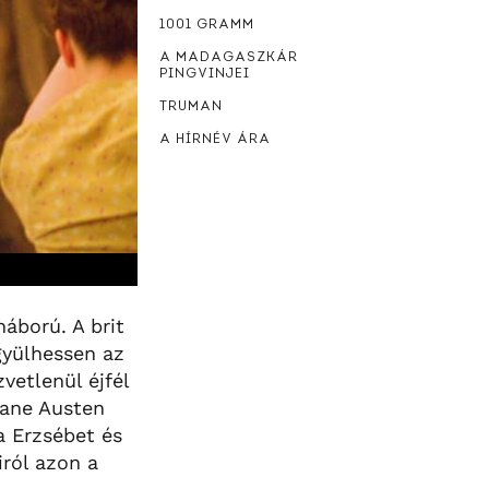
1001 GRAMM
A MADAGASZKÁR
PINGVINJEI
TRUMAN
A HÍRNÉV ÁRA
áború. A brit
gyülhessen az
vetlenül éjfél
Jane Austen
a Erzsébet és
iról azon a