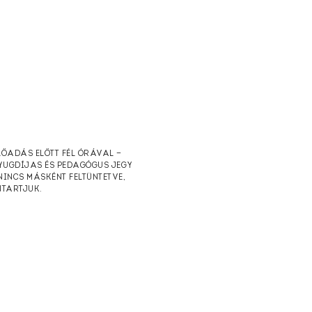
ELŐADÁS ELŐTT FÉL ÓRÁVAL —
NYUGDÍJAS ÉS PEDAGÓGUS JEGY
NINCS MÁSKÉNT FELTÜNTETVE,
NTARTJUK.