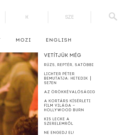
K
SZE
T
MOZI
ENGLISH
VETÍTJÜK MÉG
RÚZS, REPTÉR, SATÖBBI
LICHTER PÉTER
BEMUTATJA: HETEDIK ⎪
SE7EN
AZ ÖRÖKKÉVALÓSÁGIG
A KORTÁRS KÍSÉRLETI
FILM VILÁGA —
HOLLYWOOD BURN
KIS LECKE A
SZERELEMRŐL
NE ENGEDJ EL!