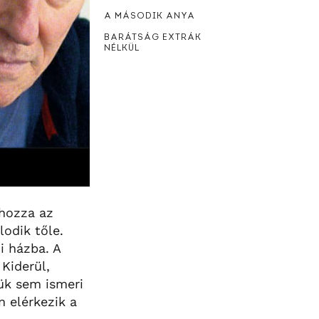
A MÁSODIK ANYA
BARÁTSÁG EXTRÁK
NÉLKÜL
ehozza az
lodik tőle.
i házba. A
 Kiderül,
ük sem ismeri
n elérkezik a