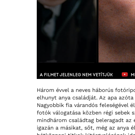
A FILMET JELENLEG NEM VETÍTJÜK
M
Három évvel a neves háborús fotóripo
elhunyt anya családját. Az apa azóta 
Nagyobbik fia várandós feleségével él
fotók válogatása közben régi sebek sz
mindhárom családtag beleragadt az é
igazán a másikat, sőt, még az anya é