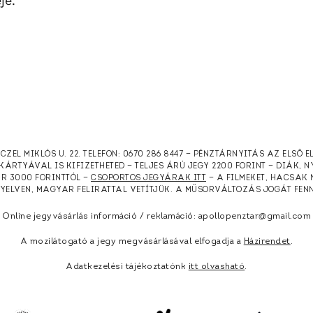
je.
RCZEL MIKLÓS U. 22. TELEFON: 0670 286 8447 — PÉNZTÁRNYITÁS AZ ELSŐ 
KÁRTYÁVAL IS KIFIZETHETED — TELJES ÁRÚ JEGY 2200 FORINT — DIÁK, 
ÁR 3000 FORINTTÓL —
CSOPORTOS JEGYÁRAK ITT
— A FILMEKET, HACSAK 
NYELVEN, MAGYAR FELIRATTAL VETÍTJÜK. A MŰSORVÁLTOZÁS JOGÁT FEN
Online jegyvásárlás információ / reklamáció: apollopenztar@gmail.com
A mozilátogató a jegy megvásárlásával elfogadja a
Házirendet
.
Adatkezelési tájékoztatónk
itt olvasható
.