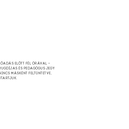
ELŐADÁS ELŐTT FÉL ÓRÁVAL —
NYUGDÍJAS ÉS PEDAGÓGUS JEGY
NINCS MÁSKÉNT FELTÜNTETVE,
NTARTJUK.