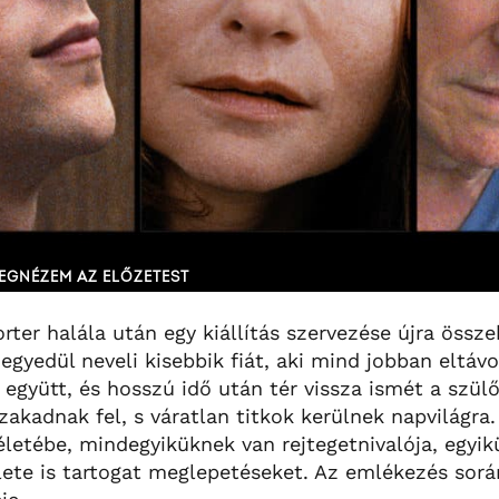
EGNÉZEM AZ ELŐZETEST
rter halála után egy kiállítás szervezése újra össz
egyedül neveli kisebbik fiát, aki mind jobban eltávo
 együtt, és hosszú idő után tér vissza ismét a szülő
akadnak fel, s váratlan titkok kerülnek napvilágra.
letébe, mindegyiküknek van rejtegetnivalója, egyik
lete is tartogat meglepetéseket. Az emlékezés sorá