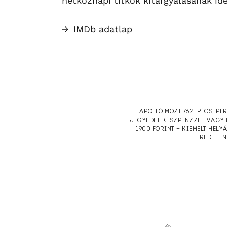
hétköznapi titkok kitárgyalásának ide
→
IMDb adatlap
APOLLÓ MOZI 7621 PÉCS, PE
JEGYEDET KÉSZPÉNZZEL VAGY 
1900 FORINT — KIEMELT HELY
EREDETI 