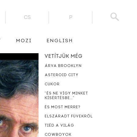
CS
P
T
MOZI
ENGLISH
VETÍTJÜK MÉG
ÁRVA BROOKLYN
ASTEROID CITY
CUKOR
”ÉS NE VÍGY MINKET
KÍSÉRTÉSBE…”
ÉS MOST MERRE?
ELSZÁRADT FÜVEKRŐL
TIÉD A VILÁG
COWBOYOK