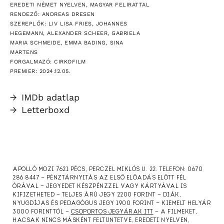
EREDETI NÉMET NYELVEN, MAGYAR FELIRATTAL
RENDEZŐ: ANDREAS DRESEN
SZEREPLŐK: LIV LISA FRIES, JOHANNES
HEGEMANN, ALEXANDER SCHEER, GABRIELA
MARIA SCHMEIDE, EMMA BADING, SINA
MARTENS
FORGALMAZÓ: CIRKOFILM
PREMIER: 2024.12.05.
→
IMDb adatlap
→
Letterboxd
APOLLÓ MOZI 7621 PÉCS, PERCZEL MIKLÓS U. 22. TELEFON: 0670
286 8447 — PÉNZTÁRNYITÁS AZ ELSŐ ELŐADÁS ELŐTT FÉL
ÓRÁVAL — JEGYEDET KÉSZPÉNZZEL VAGY KÁRTYÁVAL IS
KIFIZETHETED — TELJES ÁRÚ JEGY 2200 FORINT — DIÁK,
NYUGDÍJAS ÉS PEDAGÓGUS JEGY 1900 FORINT — KIEMELT HELYÁR
3000 FORINTTÓL —
CSOPORTOS JEGYÁRAK ITT
— A FILMEKET,
HACSAK NINCS MÁSKÉNT FELTÜNTETVE, EREDETI NYELVEN,