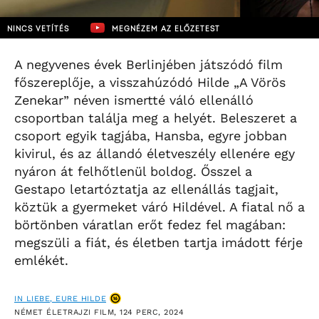
NINCS VETÍTÉS
MEGNÉZEM AZ ELŐZETEST
A negyvenes évek Berlinjében játszódó film
főszereplője, a visszahúzódó Hilde „A Vörös
Zenekar” néven ismertté váló ellenálló
csoportban találja meg a helyét. Beleszeret a
csoport egyik tagjába, Hansba, egyre jobban
kivirul, és az állandó életveszély ellenére egy
nyáron át felhőtlenül boldog. Ősszel a
Gestapo letartóztatja az ellenállás tagjait,
köztük a gyermeket váró Hildével. A fiatal nő a
börtönben váratlan erőt fedez fel magában:
megszüli a fiát, és életben tartja imádott férje
emlékét.
IN LIEBE, EURE HILDE
NÉMET ÉLETRAJZI FILM, 124 PERC, 2024