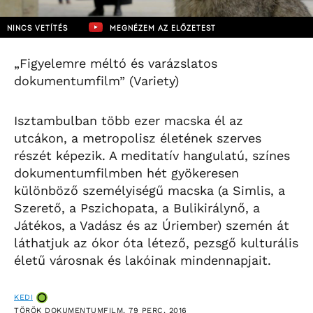
NINCS VETÍTÉS
MEGNÉZEM AZ ELŐZETEST
„Figyelemre méltó és varázslatos
dokumentumfilm” (Variety)
Isztambulban több ezer macska él az
utcákon, a metropolisz életének szerves
részét képezik. A meditatív hangulatú, színes
dokumentumfilmben hét gyökeresen
különböző személyiségű macska (a Simlis, a
Szerető, a Pszichopata, a Bulikirálynő, a
Játékos, a Vadász és az Úriember) szemén át
láthatjuk az ókor óta létező, pezsgő kulturális
életű városnak és lakóinak mindennapjait.
KEDI
TÖRÖK DOKUMENTUMFILM, 79 PERC, 2016