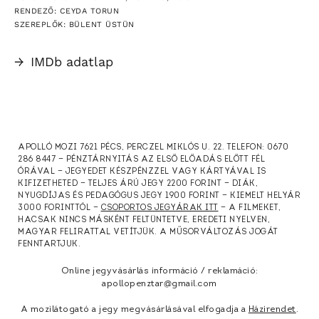
RENDEZŐ: CEYDA TORUN
SZEREPLŐK: BÜLENT ÜSTÜN
→
IMDb adatlap
APOLLÓ MOZI 7621 PÉCS, PERCZEL MIKLÓS U. 22. TELEFON: 0670
286 8447 — PÉNZTÁRNYITÁS AZ ELSŐ ELŐADÁS ELŐTT FÉL
ÓRÁVAL — JEGYEDET KÉSZPÉNZZEL VAGY KÁRTYÁVAL IS
KIFIZETHETED — TELJES ÁRÚ JEGY 2200 FORINT — DIÁK,
NYUGDÍJAS ÉS PEDAGÓGUS JEGY 1900 FORINT — KIEMELT HELYÁR
3000 FORINTTÓL —
CSOPORTOS JEGYÁRAK ITT
— A FILMEKET,
HACSAK NINCS MÁSKÉNT FELTÜNTETVE, EREDETI NYELVEN,
MAGYAR FELIRATTAL VETÍTJÜK. A MŰSORVÁLTOZÁS JOGÁT
FENNTARTJUK.
Online jegyvásárlás információ / reklamáció:
apollopenztar@gmail.com
A mozilátogató a jegy megvásárlásával elfogadja a
Házirendet
.