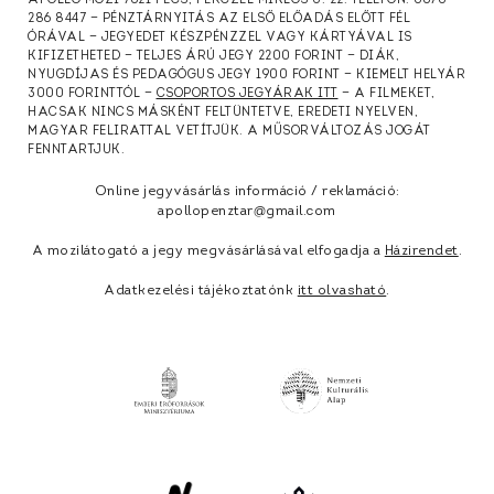
APOLLÓ MOZI 7621 PÉCS, PERCZEL MIKLÓS U. 22. TELEFON: 0670
286 8447 — PÉNZTÁRNYITÁS AZ ELSŐ ELŐADÁS ELŐTT FÉL
ÓRÁVAL — JEGYEDET KÉSZPÉNZZEL VAGY KÁRTYÁVAL IS
KIFIZETHETED — TELJES ÁRÚ JEGY 2200 FORINT — DIÁK,
NYUGDÍJAS ÉS PEDAGÓGUS JEGY 1900 FORINT — KIEMELT HELYÁR
3000 FORINTTÓL —
CSOPORTOS JEGYÁRAK ITT
— A FILMEKET,
HACSAK NINCS MÁSKÉNT FELTÜNTETVE, EREDETI NYELVEN,
MAGYAR FELIRATTAL VETÍTJÜK. A MŰSORVÁLTOZÁS JOGÁT
FENNTARTJUK.
Online jegyvásárlás információ / reklamáció:
apollopenztar@gmail.com
A mozilátogató a jegy megvásárlásával elfogadja a
Házirendet
.
Adatkezelési tájékoztatónk
itt olvasható
.