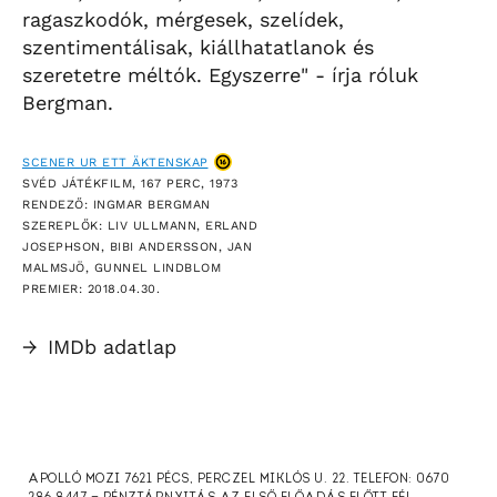
ragaszkodók, mérgesek, szelídek,
szentimentálisak, kiállhatatlanok és
szeretetre méltók. Egyszerre" - írja róluk
Bergman.
SCENER UR ETT ÄKTENSKAP
SVÉD JÁTÉKFILM, 167 PERC, 1973
RENDEZŐ: INGMAR BERGMAN
SZEREPLŐK: LIV ULLMANN, ERLAND
JOSEPHSON, BIBI ANDERSSON, JAN
MALMSJÖ, GUNNEL LINDBLOM
PREMIER: 2018.04.30.
→
IMDb adatlap
APOLLÓ MOZI 7621 PÉCS, PERCZEL MIKLÓS U. 22. TELEFON: 0670