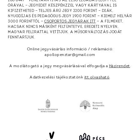
286 8447 — PÉNZTÁRNYITÁS AZ ELSŐ ELŐADÁS ELŐTT FÉL
ÓRÁVAL — JEGYEDET KÉSZPÉNZZEL VAGY KÁRTYÁVAL IS
KIFIZETHETED — TELJES ÁRÚ JEGY 2200 FORINT — DIÁK,
NYUGDÍJAS ÉS PEDAGÓGUS JEGY 1900 FORINT — KIEMELT HELYÁR
3000 FORINTTÓL —
CSOPORTOS JEGYÁRAK ITT
— A FILMEKET,
HACSAK NINCS MÁSKÉNT FELTÜNTETVE, EREDETI NYELVEN,
MAGYAR FELIRATTAL VETÍTJÜK. A MŰSORVÁLTOZÁS JOGÁT
FENNTARTJUK.
Online jegyvásárlás információ / reklamáció:
apollopenztar@gmail.com
A mozilátogató a jegy megvásárlásával elfogadja a
Házirendet
.
Adatkezelési tájékoztatónk
itt olvasható
.