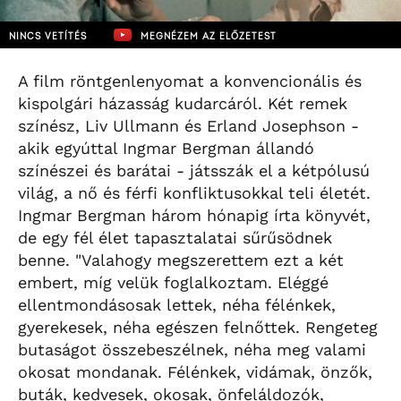
NINCS VETÍTÉS
MEGNÉZEM AZ ELŐZETEST
A film röntgenlenyomat a konvencionális és
kispolgári házasság kudarcáról. Két remek
színész, Liv Ullmann és Erland Josephson -
akik egyúttal Ingmar Bergman állandó
színészei és barátai - játsszák el a kétpólusú
világ, a nő és férfi konfliktusokkal teli életét.
Ingmar Bergman három hónapig írta könyvét,
de egy fél élet tapasztalatai sűrűsödnek
benne. "Valahogy megszerettem ezt a két
embert, míg velük foglalkoztam. Eléggé
ellentmondásosak lettek, néha félénkek,
gyerekesek, néha egészen felnőttek. Rengeteg
butaságot összebeszélnek, néha meg valami
okosat mondanak. Félénkek, vidámak, önzők,
buták, kedvesek, okosak, önfeláldozók,