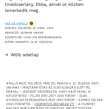
tinédzserlány, Ebba, akivel út közben
ismerkedik meg.
HER ER HAROLD
NORVÉG VÍGJÁTÉK, 87 PERC, 2014
RENDEZŐ: GUNNAR VIKENE
SZEREPLŐK: LENA-PIA BERNHARDSSON,
BJÖRN GRANATH, OLAF HEGGDAL
→
IMDb adatlap
APOLLÓ MOZI 7621 PÉCS, PERCZEL MIKLÓS U. 22. TELEFON: 0670
286 8447 — PÉNZTÁRNYITÁS AZ ELSŐ ELŐADÁS ELŐTT FÉL
ÓRÁVAL — JEGYEDET KÉSZPÉNZZEL VAGY KÁRTYÁVAL IS
KIFIZETHETED — TELJES ÁRÚ JEGY 2200 FORINT — DIÁK,
NYUGDÍJAS ÉS PEDAGÓGUS JEGY 1900 FORINT — KIEMELT HELYÁR
3000 FORINTTÓL —
CSOPORTOS JEGYÁRAK ITT
— A FILMEKET,
HACSAK NINCS MÁSKÉNT FELTÜNTETVE, EREDETI NYELVEN,