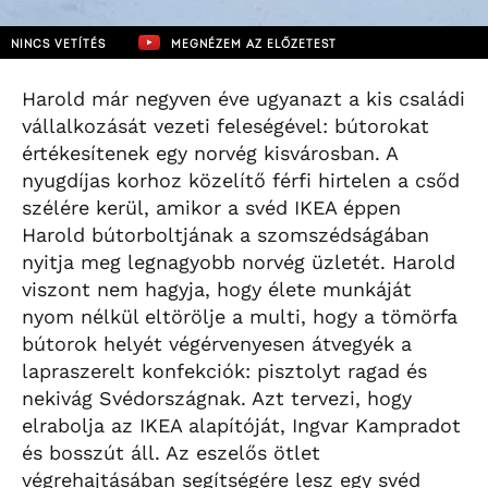
NINCS VETÍTÉS
MEGNÉZEM AZ ELŐZETEST
Harold már negyven éve ugyanazt a kis családi
vállalkozását vezeti feleségével: bútorokat
értékesítenek egy norvég kisvárosban. A
nyugdíjas korhoz közelítő férfi hirtelen a csőd
szélére kerül, amikor a svéd IKEA éppen
Harold bútorboltjának a szomszédságában
nyitja meg legnagyobb norvég üzletét. Harold
viszont nem hagyja, hogy élete munkáját
nyom nélkül eltörölje a multi, hogy a tömörfa
bútorok helyét végérvenyesen átvegyék a
lapraszerelt konfekciók: pisztolyt ragad és
nekivág Svédországnak. Azt tervezi, hogy
elrabolja az IKEA alapítóját, Ingvar Kampradot
és bosszút áll. Az eszelős ötlet
végrehajtásában segítségére lesz egy svéd