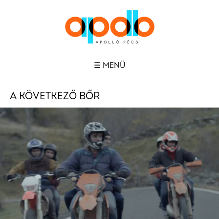
☰ MENÜ
A KÖVETKEZŐ BŐR