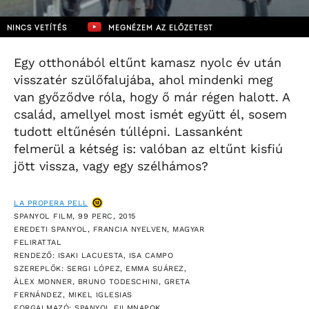
NINCS VETÍTÉS
MEGNÉZEM AZ ELŐZETEST
Egy otthonából eltűnt kamasz nyolc év után
visszatér szülőfalujába, ahol mindenki meg
van győződve róla, hogy ő már régen halott. A
család, amellyel most ismét együtt él, sosem
tudott eltűnésén túllépni. Lassanként
felmerül a kétség is: valóban az eltűnt kisfiú
jött vissza, vagy egy szélhámos?
LA PROPERA PELL
SPANYOL FILM, 99 PERC, 2015
EREDETI SPANYOL, FRANCIA NYELVEN, MAGYAR
FELIRATTAL
RENDEZŐ: ISAKI LACUESTA, ISA CAMPO
SZEREPLŐK: SERGI LÓPEZ, EMMA SUÁREZ,
ÀLEX MONNER, BRUNO TODESCHINI, GRETA
FERNÁNDEZ, MIKEL IGLESIAS
FORGALMAZÓ: SPANYOL FILMNAPOK