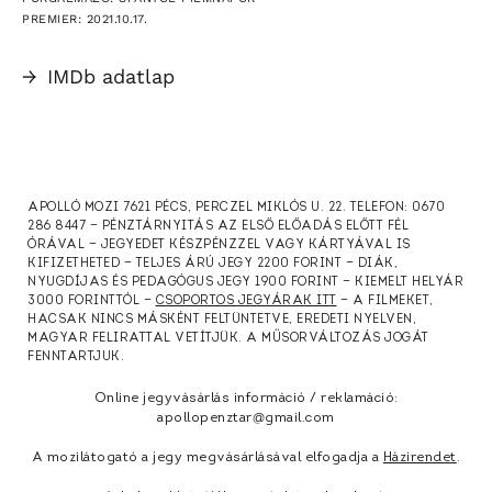
PREMIER: 2021.10.17.
→
IMDb adatlap
APOLLÓ MOZI 7621 PÉCS, PERCZEL MIKLÓS U. 22. TELEFON: 0670
286 8447 — PÉNZTÁRNYITÁS AZ ELSŐ ELŐADÁS ELŐTT FÉL
ÓRÁVAL — JEGYEDET KÉSZPÉNZZEL VAGY KÁRTYÁVAL IS
KIFIZETHETED — TELJES ÁRÚ JEGY 2200 FORINT — DIÁK,
NYUGDÍJAS ÉS PEDAGÓGUS JEGY 1900 FORINT — KIEMELT HELYÁR
3000 FORINTTÓL —
CSOPORTOS JEGYÁRAK ITT
— A FILMEKET,
HACSAK NINCS MÁSKÉNT FELTÜNTETVE, EREDETI NYELVEN,
MAGYAR FELIRATTAL VETÍTJÜK. A MŰSORVÁLTOZÁS JOGÁT
FENNTARTJUK.
Online jegyvásárlás információ / reklamáció:
apollopenztar@gmail.com
A mozilátogató a jegy megvásárlásával elfogadja a
Házirendet
.