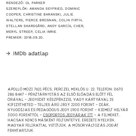
RENDEZŐ: OL PARKER
SZEREPLŐK: AMANDA SEYFRIED, DOMINIC
COOPER, CHRISTINE BARANSKI, JULIE
WALTERS, PIERCE BROSNAN, COLIN FIRTH,
STELLAN SKARSGÅRD, ANDY GARCÍA, CHER,
MERYL STREEP, CELIA IMRIE
PREMIER: 2018.09.20.
→
IMDb adatlap
APOLLÓ MOZI 7621 PÉCS, PERCZEL MIKLÓS U. 22. TELEFON: 0670
286 8447 — PÉNZTÁRNYITÁS AZ ELSŐ ELŐADÁS ELŐTT FÉL
ÓRÁVAL — JEGYEDET KÉSZPÉNZZEL VAGY KÁRTYÁVAL IS
KIFIZETHETED — TELJES ÁRÚ JEGY 2200 FORINT — DIÁK,
NYUGDÍJAS ÉS PEDAGÓGUS JEGY 1900 FORINT — KIEMELT HELYÁR
3000 FORINTTÓL —
CSOPORTOS JEGYÁRAK ITT
— A FILMEKET,
HACSAK NINCS MÁSKÉNT FELTÜNTETVE, EREDETI NYELVEN,
MAGYAR FELIRATTAL VETÍTJÜK. A MŰSORVÁLTOZÁS JOGÁT
FENNTARTJUK.