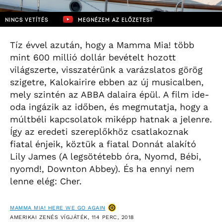
NINCS VETÍTÉS
MEGNÉZEM AZ ELŐZETEST
Tíz évvel azután, hogy a Mamma Mia! több
mint 600 millió dollár bevételt hozott
világszerte, visszatérünk a varázslatos görög
szigetre, Kalokairire ebben az új musicalben,
mely szintén az ABBA dalaira épül. A film ide-
oda ingázik az időben, és megmutatja, hogy a
múltbéli kapcsolatok miképp hatnak a jelenre.
Így az eredeti szereplőkhöz csatlakoznak
fiatal énjeik, köztük a fiatal Donnát alakító
Lily James (A legsötétebb óra, Nyomd, Bébi,
nyomd!, Downton Abbey). És ha ennyi nem
lenne elég: Cher.
MAMMA MIA! HERE WE GO AGAIN
AMERIKAI ZENÉS VÍGJÁTÉK, 114 PERC, 2018