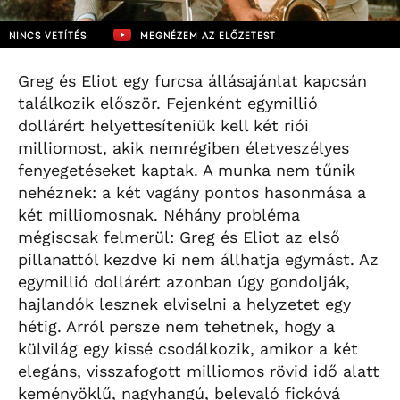
NINCS VETÍTÉS
MEGNÉZEM AZ ELŐZETEST
Greg és Eliot egy furcsa állásajánlat kapcsán
találkozik először. Fejenként egymillió
dollárért helyettesíteniük kell két riói
milliomost, akik nemrégiben életveszélyes
fenyegetéseket kaptak. A munka nem tűnik
nehéznek: a két vagány pontos hasonmása a
két milliomosnak. Néhány probléma
mégiscsak felmerül: Greg és Eliot az első
pillanattól kezdve ki nem állhatja egymást. Az
egymillió dollárért azonban úgy gondolják,
hajlandók lesznek elviselni a helyzetet egy
hétig. Arról persze nem tehetnek, hogy a
külvilág egy kissé csodálkozik, amikor a két
elegáns, visszafogott milliomos rövid idő alatt
keményöklű, nagyhangú, belevaló fickóvá