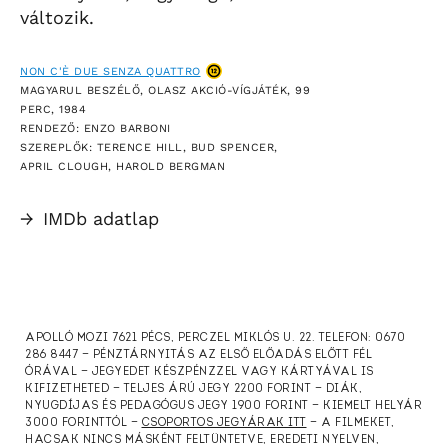
változik.
NON C'È DUE SENZA QUATTRO
MAGYARUL BESZÉLŐ, OLASZ AKCIÓ-VÍGJÁTÉK, 99
PERC, 1984
RENDEZŐ: ENZO BARBONI
SZEREPLŐK: TERENCE HILL, BUD SPENCER,
APRIL CLOUGH, HAROLD BERGMAN
→
IMDb adatlap
APOLLÓ MOZI 7621 PÉCS, PERCZEL MIKLÓS U. 22. TELEFON: 0670
286 8447 — PÉNZTÁRNYITÁS AZ ELSŐ ELŐADÁS ELŐTT FÉL
ÓRÁVAL — JEGYEDET KÉSZPÉNZZEL VAGY KÁRTYÁVAL IS
KIFIZETHETED — TELJES ÁRÚ JEGY 2200 FORINT — DIÁK,
NYUGDÍJAS ÉS PEDAGÓGUS JEGY 1900 FORINT — KIEMELT HELYÁR
3000 FORINTTÓL —
CSOPORTOS JEGYÁRAK ITT
— A FILMEKET,
HACSAK NINCS MÁSKÉNT FELTÜNTETVE, EREDETI NYELVEN,