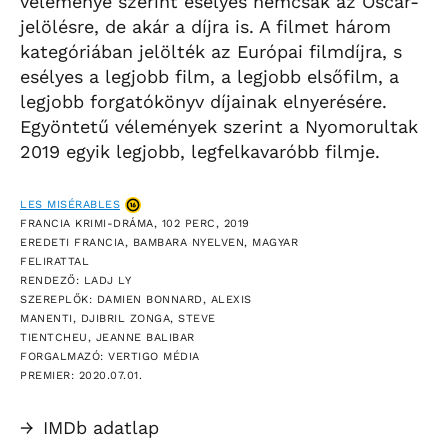
véleménye szerint esélyes nemcsak az Oscar-
jelölésre, de akár a díjra is. A filmet három
kategóriában jelölték az Európai filmdíjra, s
esélyes a legjobb film, a legjobb elsőfilm, a
legjobb forgatókönyv díjainak elnyerésére.
Egyöntetű vélemények szerint a Nyomorultak
2019 egyik legjobb, legfelkavaróbb filmje.
LES MISÉRABLES
FRANCIA KRIMI-DRÁMA, 102 PERC, 2019
EREDETI FRANCIA, BAMBARA NYELVEN, MAGYAR
FELIRATTAL
RENDEZŐ: LADJ LY
SZEREPLŐK: DAMIEN BONNARD, ALEXIS
MANENTI, DJIBRIL ZONGA, STEVE
TIENTCHEU, JEANNE BALIBAR
FORGALMAZÓ: VERTIGO MÉDIA
PREMIER: 2020.07.01.
→
IMDb adatlap