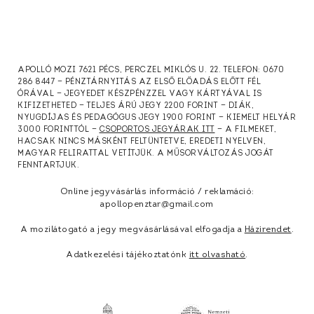
APOLLÓ MOZI 7621 PÉCS, PERCZEL MIKLÓS U. 22. TELEFON: 0670
286 8447 — PÉNZTÁRNYITÁS AZ ELSŐ ELŐADÁS ELŐTT FÉL
ÓRÁVAL — JEGYEDET KÉSZPÉNZZEL VAGY KÁRTYÁVAL IS
KIFIZETHETED — TELJES ÁRÚ JEGY 2200 FORINT — DIÁK,
NYUGDÍJAS ÉS PEDAGÓGUS JEGY 1900 FORINT — KIEMELT HELYÁR
3000 FORINTTÓL —
CSOPORTOS JEGYÁRAK ITT
— A FILMEKET,
HACSAK NINCS MÁSKÉNT FELTÜNTETVE, EREDETI NYELVEN,
MAGYAR FELIRATTAL VETÍTJÜK. A MŰSORVÁLTOZÁS JOGÁT
FENNTARTJUK.
Online jegyvásárlás információ / reklamáció:
apollopenztar@gmail.com
A mozilátogató a jegy megvásárlásával elfogadja a
Házirendet
.
Adatkezelési tájékoztatónk
itt olvasható
.