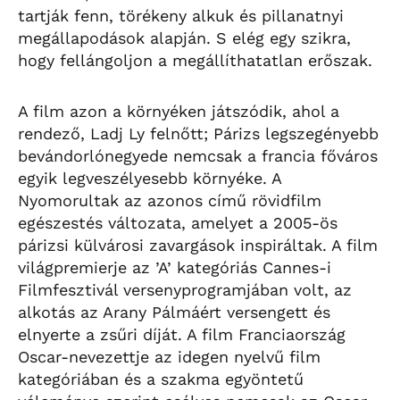
tartják fenn, törékeny alkuk és pillanatnyi
megállapodások alapján. S elég egy szikra,
hogy fellángoljon a megállíthatatlan erőszak.
A film azon a környéken játszódik, ahol a
rendező, Ladj Ly felnőtt; Párizs legszegényebb
bevándorlónegyede nemcsak a francia főváros
egyik legveszélyesebb környéke. A
Nyomorultak az azonos című rövidfilm
egészestés változata, amelyet a 2005-ös
párizsi külvárosi zavargások inspiráltak. A film
világpremierje az ’A’ kategóriás Cannes-i
Filmfesztivál versenyprogramjában volt, az
alkotás az Arany Pálmáért versengett és
elnyerte a zsűri díját. A film Franciaország
Oscar-nevezettje az idegen nyelvű film
kategóriában és a szakma egyöntetű