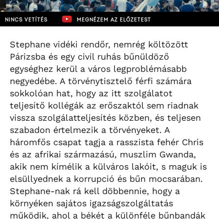
NINCS VETÍTÉS
MEGNÉZEM AZ ELŐZETEST
Stephane vidéki rendőr, nemrég költözött
Párizsba és egy civil ruhás bűnüldöző
egységhez kerül a város legproblémásabb
negyedébe. A törvénytisztelő férfi számára
sokkolóan hat, hogy az itt szolgálatot
teljesítő kollégák az erőszaktól sem riadnak
vissza szolgálatteljesítés közben, és teljesen
szabadon értelmezik a törvényeket. A
háromfős csapat tagja a rasszista fehér Chris
és az afrikai származású, muszlim Gwanda,
akik nem kímélik a külváros lakóit, s maguk is
elsüllyednek a korrupció és bűn mocsarában.
Stephane-nak rá kell döbbennie, hogy a
környéken sajátos igazságszolgáltatás
működik, ahol a békét a különféle bűnbandák