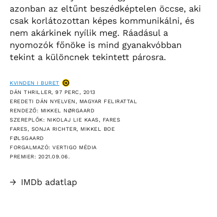
azonban az eltűnt beszédképtelen öccse, aki
csak korlátozottan képes kommunikálni, és
nem akárkinek nyílik meg. Ráadásul a
nyomozók főnöke is mind gyanakvóbban
tekint a különcnek tekintett párosra.
KVINDEN I BURET
DÁN THRILLER, 97 PERC, 2013
EREDETI DÁN NYELVEN, MAGYAR FELIRATTAL
RENDEZŐ: MIKKEL NØRGAARD
SZEREPLŐK: NIKOLAJ LIE KAAS, FARES
FARES, SONJA RICHTER, MIKKEL BOE
FØLSGAARD
FORGALMAZÓ: VERTIGO MÉDIA
PREMIER: 2021.09.06.
→
IMDb adatlap