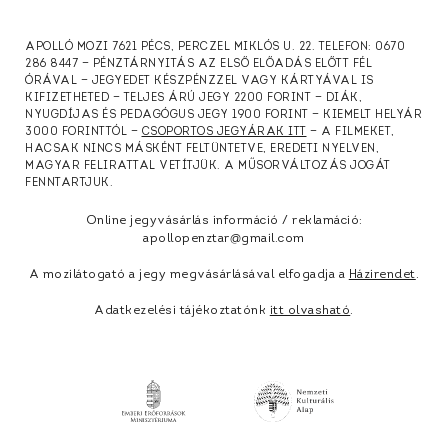
APOLLÓ MOZI 7621 PÉCS, PERCZEL MIKLÓS U. 22. TELEFON: 0670
286 8447 — PÉNZTÁRNYITÁS AZ ELSŐ ELŐADÁS ELŐTT FÉL
ÓRÁVAL — JEGYEDET KÉSZPÉNZZEL VAGY KÁRTYÁVAL IS
KIFIZETHETED — TELJES ÁRÚ JEGY 2200 FORINT — DIÁK,
NYUGDÍJAS ÉS PEDAGÓGUS JEGY 1900 FORINT — KIEMELT HELYÁR
3000 FORINTTÓL —
CSOPORTOS JEGYÁRAK ITT
— A FILMEKET,
HACSAK NINCS MÁSKÉNT FELTÜNTETVE, EREDETI NYELVEN,
MAGYAR FELIRATTAL VETÍTJÜK. A MŰSORVÁLTOZÁS JOGÁT
FENNTARTJUK.
Online jegyvásárlás információ / reklamáció:
apollopenztar@gmail.com
A mozilátogató a jegy megvásárlásával elfogadja a
Házirendet
.
Adatkezelési tájékoztatónk
itt olvasható
.