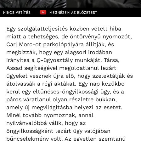
NINCS VETÍTÉS
MEGNÉZEM AZ ELŐZETEST
Egy szolgálatteljesítés közben vétett hiba
miatt a tehetséges, de öntörvényű nyomozót,
Carl Morc-ot parkolópályára állítják, és
megbízzák, hogy egy alagsori irodában
irányítsa a Q-ügyosztály munkáját. Társa,
Assad segítségével megoldatlanul lezárt
ügyeket vesznek újra elő, hogy szelektálják és
átolvassák a régi aktákat. Egy nap kezükbe
kerül egy eltűnéses-öngyilkossági ügy, és a
páros váratlanul olyan részletre bukkan,
amely új megvilágításba helyezi az esetet.
Minél tovább nyomoznak, annál
nyilvánvalóbbá válik, hogy az
öngyilkosságként lezárt ügy valójában
bűncselekmény volt. Az egyetlen szemtanú