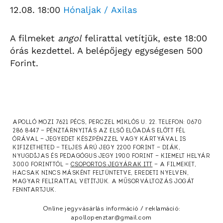
12.08. 18:00
Hónaljak /
Axilas
A filmeket
angol
felirattal vetítjük, este 18:00
órás kezdettel. A belépőjegy egységesen 500
Forint.
APOLLÓ MOZI 7621 PÉCS, PERCZEL MIKLÓS U. 22. TELEFON: 0670
286 8447 — PÉNZTÁRNYITÁS AZ ELSŐ ELŐADÁS ELŐTT FÉL
ÓRÁVAL — JEGYEDET KÉSZPÉNZZEL VAGY KÁRTYÁVAL IS
KIFIZETHETED — TELJES ÁRÚ JEGY 2200 FORINT — DIÁK,
NYUGDÍJAS ÉS PEDAGÓGUS JEGY 1900 FORINT — KIEMELT HELYÁR
3000 FORINTTÓL —
CSOPORTOS JEGYÁRAK ITT
— A FILMEKET,
HACSAK NINCS MÁSKÉNT FELTÜNTETVE, EREDETI NYELVEN,
MAGYAR FELIRATTAL VETÍTJÜK. A MŰSORVÁLTOZÁS JOGÁT
FENNTARTJUK.
Online jegyvásárlás információ / reklamáció:
apollopenztar@gmail.com